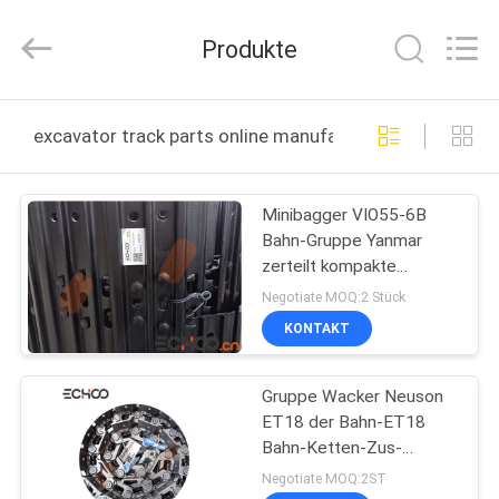
2026
Echoo
Corporation.
Produkte
All
Rights
Reserved.
HAUS
excavator track parts online manufacture
PRODUKTE
Minibagger VIO55-6B
Bahn-Gruppe Yanmar
ÜBER
zerteilt kompakte
UNS
Bagger-Bahn-
Negotiate MOQ:2 Stück
Verbindungs-Zus
KONTAKT
FABRIK-
Gruppe Wacker Neuson
AUSFLUG
ET18 der Bahn-ET18
Bahn-Ketten-Zus-
QUALITÄTSKONTROLLE
Minibagger-Bahn-
Negotiate MOQ:2ST