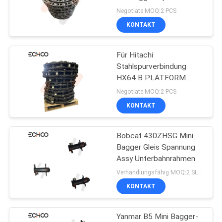
Negotiate MOQ:2 PCS
KONTAKT
Für Hitachi
Stahlspurverbindung
HX64 B PLATFORM
Minibaggerspuren
Negotiate MOQ:2 PCS
KONTAKT
Bobcat 430ZHSG Mini
Bagger Gleis Spannung
Assy Unterbahnrahmen
Verhandlungsfähig MOQ:2 Stück
KONTAKT
Yanmar B5 Mini Bagger-