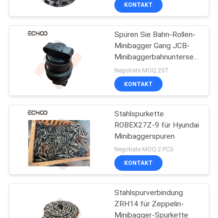
Verbindungs-Zus-
KONTAKT
Bodenplatten
NACHRICHTEN
Undercarrige-Teile
Spüren Sie Bahn-Rollen-
Minibagger Gang JCB-
FORDERN
Minibaggerbahnunterseitenroll
SIE EIN
JCB 8080 unter Teilen
Negotiate MOQ:2ST
ECHOO auf
ZITAT
KONTAKT
SITEMAP
Stahlspurkette
ROBEX27Z-9 für Hyundai
Minibaggerspuren
PRIVACY
Negotiate MOQ:2 PCS
POLICY
KONTAKT
Stahlspurverbindung
ZRH14 für Zeppelin-
Minibagger-Spurkette