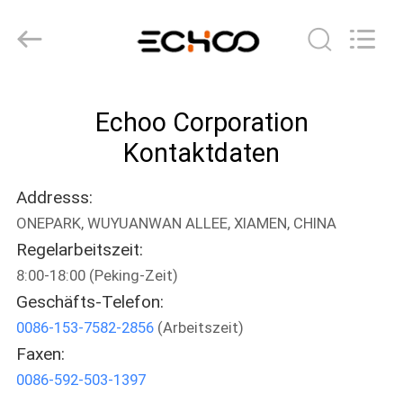
2026
Echoo
Corporation.
All
Rights
Reserved.
HAUS
Echoo Corporation
PRODUKTE
Kontaktdaten
Addresss:
ÜBER
ONEPARK, WUYUANWAN ALLEE, XIAMEN, CHINA
UNS
Regelarbeitszeit:
8:00-18:00 (Peking-Zeit)
FABRIK-
Geschäfts-Telefon:
AUSFLUG
0086-153-7582-2856
(Arbeitszeit)
Faxen:
0086-592-503-1397
QUALITÄTSKONTROLLE