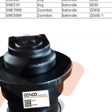
SWE51H
Xcg
Bahnrolle
XE80
SWE70N9
Zoomlion
Bahnrolle
ZE85E
SWE50N9
Zoomlion
Bahnrolle
ZE60E-1