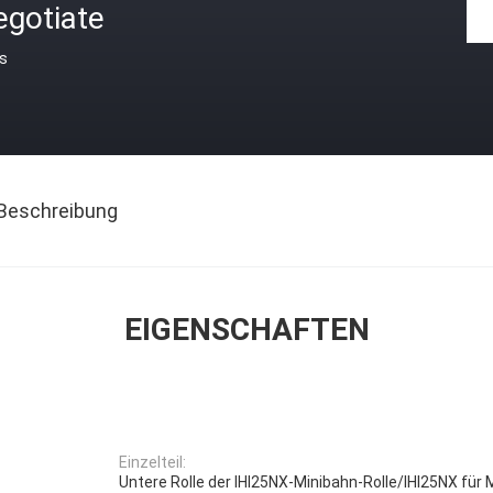
egotiate
is
Beschreibung
EIGENSCHAFTEN
Einzelteil:
Untere Rolle der IHI25NX-Minibahn-Rolle/IHI25NX für 