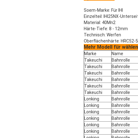
Soem-Marke: Für IHI
Einzelteil: IHI25NX-Untersei
Material: 40Mn2
Härte-Tiefe: 8 - 12mm
Technisch: Werfen
Oberflächenhärte: HRC52-
Mehr Modell für wählen
Marke
Name
Takeuchi
Bahnrolle
Takeuchi
Bahnrolle
Takeuchi
Bahnrolle
Takeuchi
Bahnrolle
Takeuchi
Bahnrolle
Takeuchi
Bahnrolle
Lonking
Bahnrolle
Lonking
Bahnrolle
Lonking
Bahnrolle
Lonking
Bahnrolle
Lonking
Bahnrolle
Lonking
Bahnrolle
Lonking
Bahnrolle