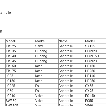
tenrolle
58
Modell
Marke
Name
Modell
TB125
Sany
Bahnrolle
SY135
TB135
Liugong
Bahnrolle
CLG920
TB140
Liugong
Bahnrolle
CLG915D
TB145
Liugong
Bahnrolle
CLG923
TB150
Kato
Bahnrolle
HD450
TB175
Kato
Bahnrolle
HD250
LG85
Kato
Bahnrolle
HD140
LG150
Kato
Bahnrolle
HD250
LG225
Fall
Bahnrolle
CX55
LG60
Fall
Bahnrolle
CX75
LG210
Volvo
Bahnrolle
EC140
SWE50
Volvo
Bahnrolle
EC55
SWE50E
Xcg
Bahnrolle
XE60