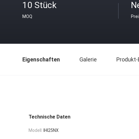
10 Stück
N
MOQ
Pre
Eigenschaften
Galerie
Produkt-
Technische Daten
Modell:
IHI25NX