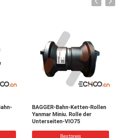
n der Bahn-
Hochfeste Stahlminiba
Unterseiten-Rolle
Rollen für Minibagger 
B17
Bestpreis
Bestpreis