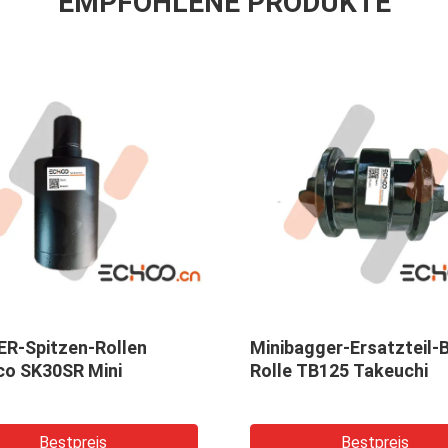
EMPFOHLENE PRODUKTE
ahn-
BAGGER-Bahn-Ketten-Rollen
Rolle
Yanmar Miniu. Rolle der
UE30/
Unterseiten-VIO75
Bestpreis