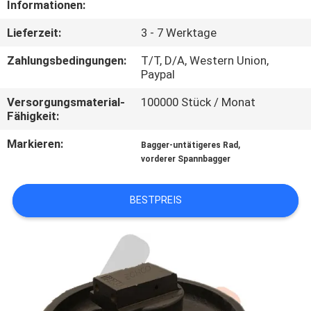
Informationen:
NACHRICHTEN
Lieferzeit:
3 - 7 Werktage
Zahlungsbedingungen:
T/T, D/A, Western Union,
FORDERN
Paypal
SIE EIN
Versorgungsmaterial-
100000 Stück / Monat
Fähigkeit:
ZITAT
Markieren:
,
Bagger-untätigeres Rad
vorderer Spannbagger
SITEMAP
BESTPREIS
PRIVACY
POLICY