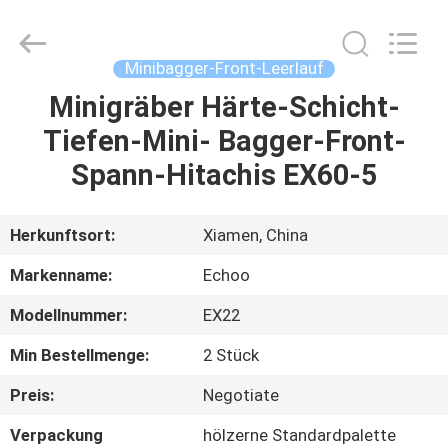
2026
Echoo
Corporation.
All
Rights
Minibagger-Front-Leerlauf
Reserved.
Minigräber Härte-Schicht-
HAUS
Tiefen-Mini- Bagger-Front-
PRODUKTE
Spann-Hitachis EX60-5
ÜBER
Herkunftsort:
Xiamen, China
UNS
Markenname:
Echoo
Modellnummer:
EX22
FABRIK-
Min Bestellmenge:
2 Stück
AUSFLUG
Preis:
Negotiate
QUALITÄTSKONTROLLE
Verpackung
hölzerne Standardpalette