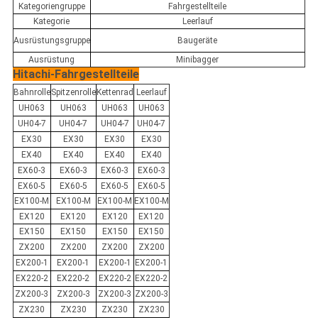
Kategoriengruppe
Fahrgestellteile
Kategorie
Leerlauf
Ausrüstungsgruppe
Baugeräte
Ausrüstung
Minibagger
Hitachi-Fahrgestellteile
Bahnrolle
Spitzenrolle
Kettenrad
Leerlauf
UH063
UH063
UH063
UH063
UH04-7
UH04-7
UH04-7
UH04-7
EX30
EX30
EX30
EX30
EX40
EX40
EX40
EX40
EX60-3
EX60-3
EX60-3
EX60-3
EX60-5
EX60-5
EX60-5
EX60-5
EX100-M
EX100-M
EX100-M
EX100-M
EX120
EX120
EX120
EX120
EX150
EX150
EX150
EX150
ZX200
ZX200
ZX200
ZX200
EX200-1
EX200-1
EX200-1
EX200-1
EX220-2
EX220-2
EX220-2
EX220-2
ZX200-3
ZX200-3
ZX200-3
ZX200-3
ZX230
ZX230
ZX230
ZX230