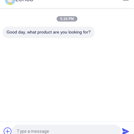
Dauerhafter Minifront-Leerlauf des bagger-VIO17/VIO17-2 für
Yanmar-Stahl-Bahn
5:16 PM
172173-37102 zerteilt Minibagger-Front-Leerlauf, Minibagger
lange Garantie-Zeit
Good day, what product are you looking for?
Beliebte Kategorien
Alle
Minibagger-
Minibagger-Rollen
Kettenräder
Kompakte Bahn-
Minibagger-Bahnen
Lader-Fahrgestell-
Teile
Bulldozer-
Aftermarket-
Fahrgestell-Teile
Fahrwerksteile
Raupe Crane 
Abnutzungs-Teile
Undercarriage Parts
Fordern Sie ein Angebot