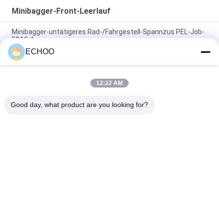
Minibagger-Front-Leerlauf
Minibagger-untätigeres Rad-/Fahrgestell-Spannzus PEL-Job-
EB12.4
ECHOO
Dauerhafter Minifront-Leerlauf des bagger-VIO17/VIO17-2 für
Yanmar-Stahl-Bahn
12:22 AM
172173-37102 zerteilt Minibagger-Front-Leerlauf, Minibagger
lange Garantie-Zeit
Good day, what product are you looking for?
Beliebte Kategorien
Alle
Minibagger-
Minibagger-Rollen
Kettenräder
Kompakte Bahn-
Minibagger-Bahnen
Lader-Fahrgestell-
Teile
Bulldozer-
Aftermarket-