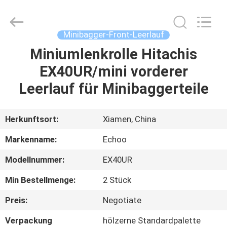
2026
Echoo
Corporation.
All
Rights
Minibagger-Front-Leerlauf
Reserved.
Miniumlenkrolle Hitachis
HAUS
EX40UR/mini vorderer
PRODUKTE
Leerlauf für Minibaggerteile
ÜBER
Herkunftsort:
Xiamen, China
UNS
Markenname:
Echoo
Modellnummer:
EX40UR
FABRIK-
Min Bestellmenge:
2 Stück
AUSFLUG
Preis:
Negotiate
QUALITÄTSKONTROLLE
Verpackung
hölzerne Standardpalette