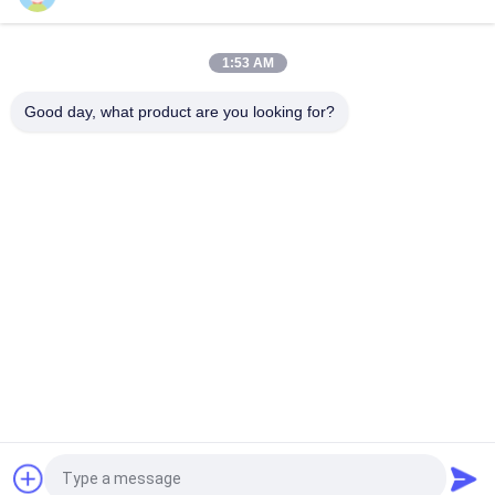
Minibagger-Kettenräder PC30R -8, KOMATSU-Bagger-
Antriebskettenräder
1:53 AM
BAGGER-Kettenrad-Antriebskettenrad-Hochleistung
KOMATSU PC20-5 Mini
Good day, what product are you looking for?
Beliebte Kategorien
Alle
Minibagger-
Minibagger-Rollen
Kettenräder
Kompakte Bahn-
Minibagger-Bahnen
Lader-Fahrgestell-
Teile
Bulldozer-
Aftermarket-
Fahrgestell-Teile
Fahrwerksteile
Raupe Crane 
Abnutzungs-Teile
Undercarriage Parts
Fordern Sie ein Angebot