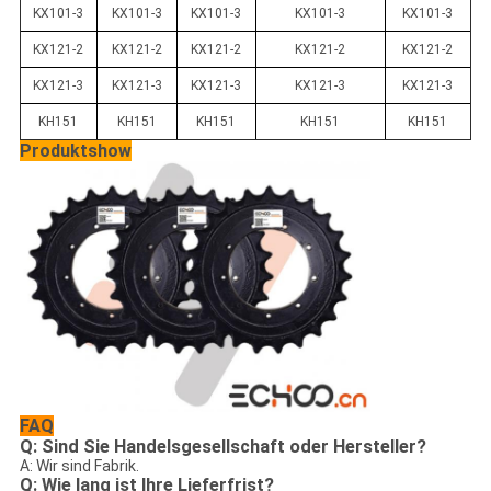
KX101-3
KX101-3
KX101-3
KX101-3
KX101-3
KX121-2
KX121-2
KX121-2
KX121-2
KX121-2
KX121-3
KX121-3
KX121-3
KX121-3
KX121-3
KH151
KH151
KH151
KH151
KH151
Produktshow
FAQ
Q: Sind Sie Handelsgesellschaft oder Hersteller?
A: Wir sind Fabrik.
Q: Wie lang ist Ihre Lieferfrist?