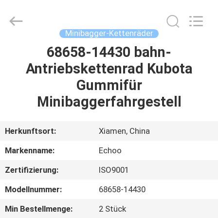
2026
Echoo
Corporation.
All
Rights
Minibagger-Kettenräder
Reserved.
68658-14430 bahn-
HAUS
Antriebskettenrad Kubota
PRODUKTE
Gummifür
Minibaggerfahrgestell
ÜBER
UNS
Herkunftsort:
Xiamen, China
Markenname:
Echoo
FABRIK-
Zertifizierung:
ISO9001
AUSFLUG
Modellnummer:
68658-14430
QUALITÄTSKONTROLLE
Min Bestellmenge:
2 Stück