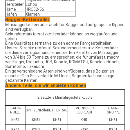
Hersteller
Echoo
Härte
HRC52-56
Hafen
Xiamen
Bagger-Kettenräder
Minibaggerkettenräder auch für Bagger und aufgespürte Kipper
sind verfügbar.
Sekundärmarktersatzkettenräder können an weglaufen und
gehen.
Eine Qualitätsalternative zu den echten Fahrgestellteilen.
Unsere Strecke umfasst Sekundärmarktersatz-Kettenräder,
die diese verfügbar sind, einer breiten Palette von Minibagger
von 3/4 bis 50 Tonne zu entsprechen, die für umfasst, macht
wie Flieger, Rotluchs, JCB, Kubota, KOMATSU, Kobelco, Hitachi,
Sumitomo, Takeuchi.
Einige verschiedene Arten sind verfügbare, dass Bolzen an
einschließen Sie, verkeilte Mitteart, Segmentart und einige
gezahnte Kanten.
Andere Teile, die wir anbieten können
Ersatzteile Minifahrgestells Kubota
BAHN-
VORDERER
BAHN-
SPITZENrolle
KETTENRAD
ROLLE
LEERLAUF
GRUPPE
KH51
KH51
KH51
KH51
KH51
KX61
KX61
KX61
KX61
KX61