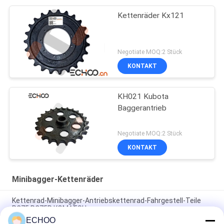
Kettenräder Kx121
Negotiate MOQ:2 Stück
KONTAKT
KH021 Kubota
Baggerantrieb
Negotiate MOQ:2 Stück
KONTAKT
Minibagger-Kettenräder
Kettenrad-Minibagger-Antriebskettenrad-Fahrgestell-Teile
PC75 PC75R KOMATSU
ECHOO