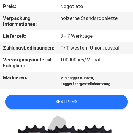
Preis:
Negotiate
NACHRICHTEN
Verpackung
hölzerne Standardpalette
Informationen:
FORDERN
Lieferzeit:
3 - 7 Werktage
SIE EIN
Zahlungsbedingungen:
T/T, western Union, paypal
ZITAT
Versorgungsmaterial-
100000pcs/Monat
Fähigkeit:
SITEMAP
Markieren:
,
Minibagger Kubota
Baggerfahrgestellabnutzung
PRIVACY
POLICY
BESTPREIS