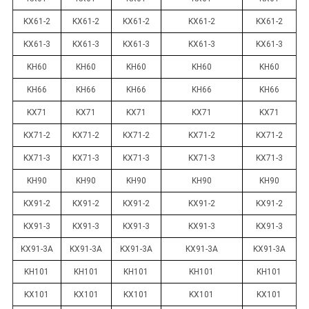
KX61-2
KX61-2
KX61-2
KX61-2
KX61-2
KX61-3
KX61-3
KX61-3
KX61-3
KX61-3
KH60
KH60
KH60
KH60
KH60
KH66
KH66
KH66
KH66
KH66
KX71
KX71
KX71
KX71
KX71
KX71-2
KX71-2
KX71-2
KX71-2
KX71-2
KX71-3
KX71-3
KX71-3
KX71-3
KX71-3
KH90
KH90
KH90
KH90
KH90
KX91-2
KX91-2
KX91-2
KX91-2
KX91-2
KX91-3
KX91-3
KX91-3
KX91-3
KX91-3
KX91-3A
KX91-3A
KX91-3A
KX91-3A
KX91-3A
KH101
KH101
KH101
KH101
KH101
KX101
KX101
KX101
KX101
KX101