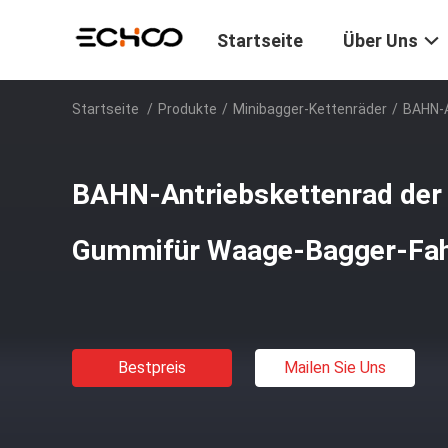
Startseite
Über Uns
Startseite
/
Produkte
/
Minibagger-Kettenräder
/
BAHN-A
BAHN-Antriebskettenrad de
Gummifür Waage-Bagger-Fah
Bestpreis
Mailen Sie Uns