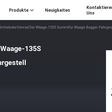
Kontaktiere
Produkte
Neuigkeiten
Uns
ntriebskettenrad Der Waage-135S Gummifür Waage-Bagger-Fahrgest
r Waage-135S
rgestell