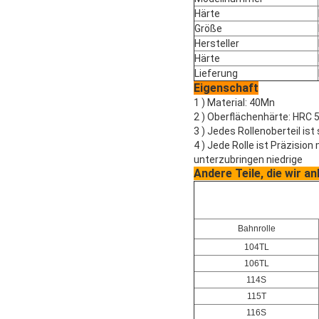
Härte
Größe
Hersteller
Härte
Lieferung
Eigenschaft
1 ) Material: 40Mn
2 ) Oberflächenhärte: HRC 5
3 ) Jedes Rollenoberteil i
4 ) Jede Rolle ist Präzisi
unterzubringen niedrige
Andere Teile, die wir a
Bahnrolle
104TL
106TL
114S
115T
116S