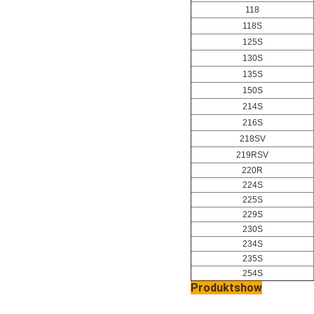
118
118S
125S
130S
135S
150S
214S
216S
218SV
219RSV
220R
224S
225S
229S
230S
234S
235S
254S
Produktshow