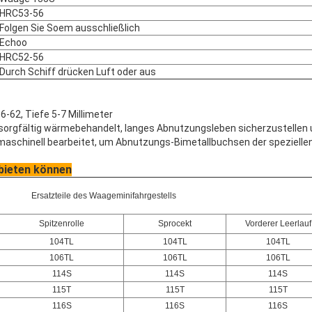
HRC53-56
Folgen Sie Soem ausschließlich
Echoo
HRC52-56
Durch Schiff drücken Luft oder aus
6-62, Tiefe 5-7 Millimeter
st sorgfältig wärmebehandelt, langes Abnutzungsleben sicherzustelle
on maschinell bearbeitet, um Abnutzungs-Bimetallbuchsen der speziell
nbieten können
Ersatzteile des Waageminifahrgestells
Spitzenrolle
Sprocekt
Vorderer Leerlauf
104TL
104TL
104TL
106TL
106TL
106TL
114S
114S
114S
115T
115T
115T
116S
116S
116S