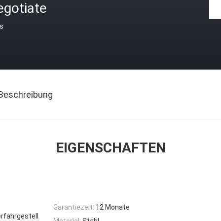
egotiate
is
Beschreibung
EIGENSCHAFTEN
Garantiezeit:
12 Monate
fahrgestell
Material:
Stahl