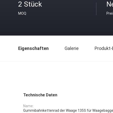
2 Stück
N
MOQ
Pre
Eigenschaften
Galerie
Produkt-
Technische Daten
Name:
Gummibahnkettenrad der Waage 135S für Waagebagger