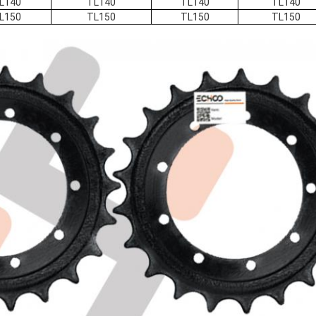
L140
TL140
TL140
TL140
L150
TL150
TL150
TL150