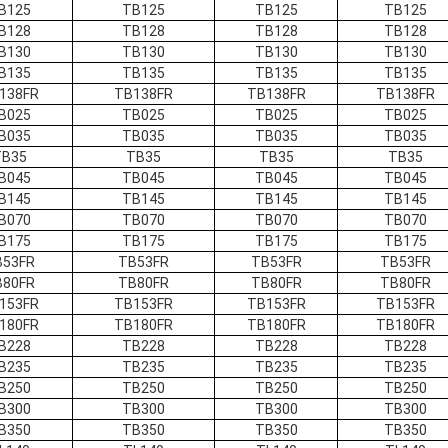
B125
TB125
TB125
TB125
B128
TB128
TB128
TB128
B130
TB130
TB130
TB130
B135
TB135
TB135
TB135
138FR
TB138FR
TB138FR
TB138FR
B025
TB025
TB025
TB025
B035
TB035
TB035
TB035
TB35
TB35
TB35
TB35
B045
TB045
TB045
TB045
B145
TB145
TB145
TB145
B070
TB070
TB070
TB070
B175
TB175
TB175
TB175
B53FR
TB53FR
TB53FR
TB53FR
B80FR
TB80FR
TB80FR
TB80FR
153FR
TB153FR
TB153FR
TB153FR
180FR
TB180FR
TB180FR
TB180FR
B228
TB228
TB228
TB228
B235
TB235
TB235
TB235
B250
TB250
TB250
TB250
B300
TB300
TB300
TB300
B350
TB350
TB350
TB350