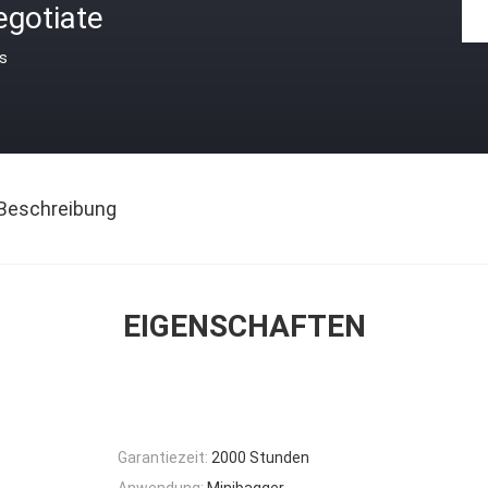
egotiate
is
Beschreibung
EIGENSCHAFTEN
Garantiezeit:
2000 Stunden
Anwendung:
Minibagger