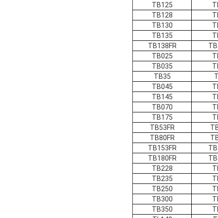
TB125
T
TB128
T
TB130
T
TB135
T
TB138FR
TB
TB025
T
TB035
T
TB35
TB045
T
TB145
T
TB070
T
TB175
T
TB53FR
T
TB80FR
T
TB153FR
TB
TB180FR
TB
TB228
T
TB235
T
TB250
T
TB300
T
TB350
T