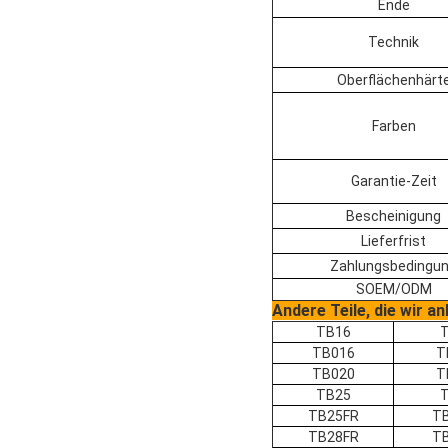
Ende
Technik
Oberflächenhärt
Farben
Garantie-Zeit
Bescheinigung
Lieferfrist
Zahlungsbedingu
SOEM/ODM
Andere Teile, die wir a
TB16
TB016
T
TB020
T
TB25
TB25FR
T
TB28FR
T