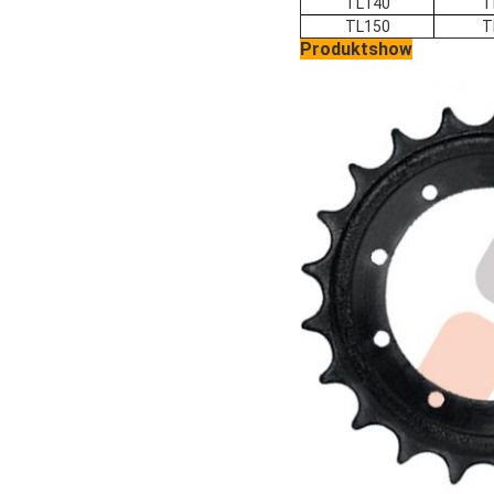
TL140
T
TL150
T
Produktshow