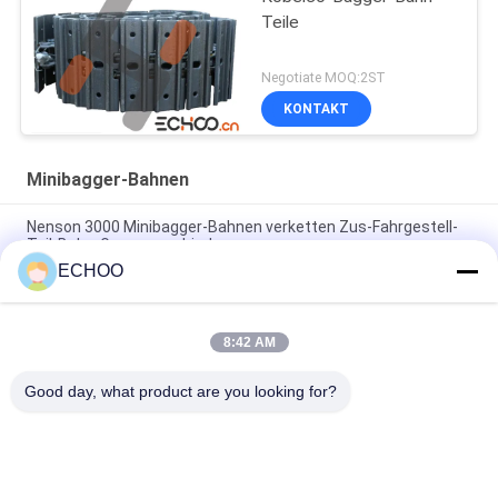
Teile
Negotiate MOQ:2ST
KONTAKT
Minibagger-Bahnen
Nenson 3000 Minibagger-Bahnen verketten Zus-Fahrgestell-
Teil-Bahn-Gruppenverbindung
ECHOO
KOMATSU-Vertrags-Bagger zerteilt Bahn-Gruppe PC88MR -8
mit Kunstfasertuch
8:42 AM
E80ZTS-Rotluchs spürt kompakte Bagger-Bahn-Gruppe mit
hoher Haltbarkeit auf
Good day, what product are you looking for?
Beliebte Kategorien
Alle