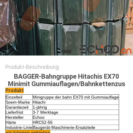
Produkt-Beschreibung
BAGGER-Bahngruppe Hitachis EX70
Minimit Gummiauflagen/Bahnkettenzus
Produkt
Einzelteil
Minigruppe der bahn EX70 mit Gummiauflage
Soem-Marke
Hitachi
Garantiezeit
1-jährig
Lieferfrist
3-7 Werktage
Hersteller
Echoo
Härte
HRC52-56
Industrie-Linie
Baugerät-Maschinerie-Ersatzteile
wir können anbieten