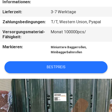
Informationen:
NACHRICHTEN
Lieferzeit:
3-7 Werktage
Zahlungsbedingungen:
T/T, Western Union, Pyapal
FORDERN
Versorgungsmaterial-
Monat 100000pcs/
SIE EIN
Fähigkeit:
ZITAT
Markieren:
,
Miniuntere Baggerrollen
Minibaggerbahnrollen
SITEMAP
BESTPREIS
PRIVACY
POLICY