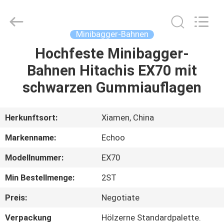
2026
Echoo
Corporation.
All
Rights
Minibagger-Bahnen
Reserved.
Hochfeste Minibagger-
HAUS
Bahnen Hitachis EX70 mit
PRODUKTE
schwarzen Gummiauflagen
ÜBER
Herkunftsort:
Xiamen, China
UNS
Markenname:
Echoo
Modellnummer:
EX70
FABRIK-
Min Bestellmenge:
2ST
AUSFLUG
Preis:
Negotiate
QUALITÄTSKONTROLLE
Verpackung
Hölzerne Standardpalette.