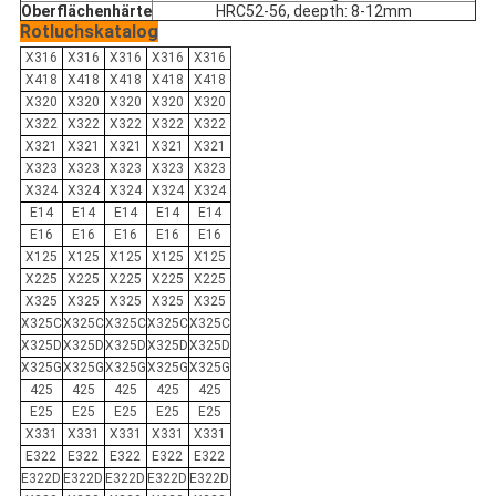
Oberflächenhärte
HRC52-56, deepth: 8-12mm
Rotluchskatalog
X316
X316
X316
X316
X316
X418
X418
X418
X418
X418
X320
X320
X320
X320
X320
X322
X322
X322
X322
X322
X321
X321
X321
X321
X321
X323
X323
X323
X323
X323
X324
X324
X324
X324
X324
E14
E14
E14
E14
E14
E16
E16
E16
E16
E16
X125
X125
X125
X125
X125
X225
X225
X225
X225
X225
X325
X325
X325
X325
X325
X325C
X325C
X325C
X325C
X325C
X325D
X325D
X325D
X325D
X325D
X325G
X325G
X325G
X325G
X325G
425
425
425
425
425
E25
E25
E25
E25
E25
X331
X331
X331
X331
X331
E322
E322
E322
E322
E322
E322D
E322D
E322D
E322D
E322D