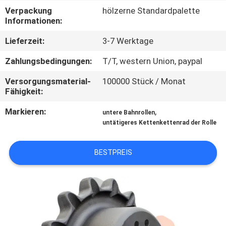
Verpackung
hölzerne Standardpalette
NACHRICHTEN
Informationen:
Lieferzeit:
3-7 Werktage
FORDERN
Zahlungsbedingungen:
T/T, western Union, paypal
SIE EIN
Versorgungsmaterial-
100000 Stück / Monat
ZITAT
Fähigkeit:
Markieren:
,
untere Bahnrollen
SITEMAP
untätigeres Kettenkettenrad der Rolle
PRIVACY
BESTPREIS
POLICY