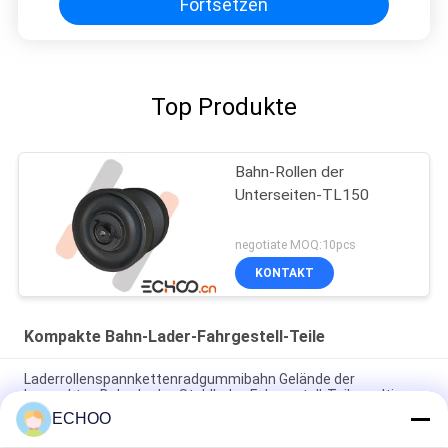
Fortsetzen
Top Produkte
Bahn-Rollen der
Unterseiten-TL150
negotiate MOQ:10pcs
KONTAKT
Kompakte Bahn-Lader-Fahrgestell-Teile
Laderrollenspannkettenradgummibahn Gelände der
kompakten Bahn-Lader-Stahlbahn-Fahrgestell-Teile multi
ECHOO
Schwarze Front-Spannzus Takeuchi TL140 für kompaktes