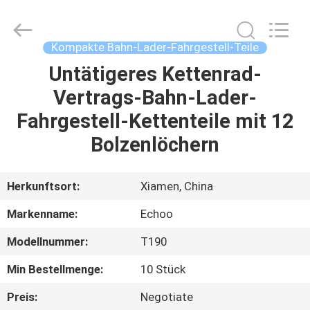
2026
Echoo
Corporation.
All
Rights
Kompakte Bahn-Lader-Fahrgestell-Teile
Reserved.
Untätigeres Kettenrad-
HAUS
Vertrags-Bahn-Lader-
PRODUKTE
Fahrgestell-Kettenteile mit 12
Bolzenlöchern
ÜBER
UNS
Herkunftsort:
Xiamen, China
Markenname:
Echoo
FABRIK-
Modellnummer:
T190
AUSFLUG
Min Bestellmenge:
10 Stück
QUALITÄTSKONTROLLE
Preis:
Negotiate