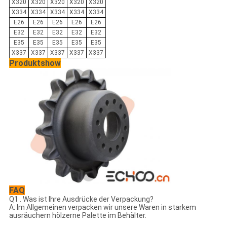
X320
X320
X320
X320
X320
X334
X334
X334
X334
X334
E26
E26
E26
E26
E26
E32
E32
E32
E32
E32
E35
E35
E35
E35
E35
X337
X337
X337
X337
X337
Produktshow
FAQ
Q1 . Was ist Ihre Ausdrücke der Verpackung?
A: Im Allgemeinen verpacken wir unsere Waren in starkem
ausräuchern hölzerne Palette im Behälter.