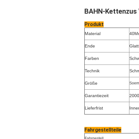
BAHN-Kettenzus V
Produkt
Material
40M
Ende
Glatt
Farben
Schw
Technik
Schm
Größe
Soem
Garantiezeit
2000
Lieferfrist
Inne
Fahrgestellteile
Fahrgestell