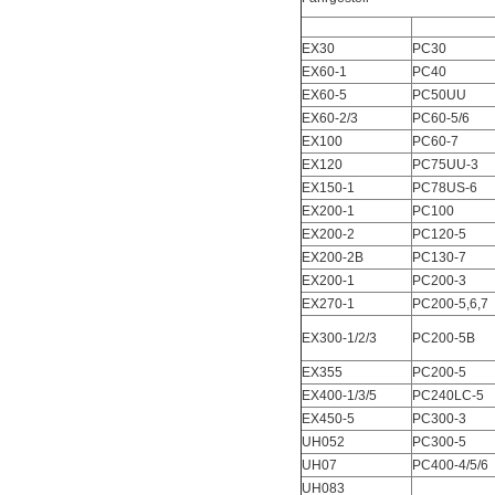
EX30
PC30
EX60-1
PC40
EX60-5
PC50UU
EX60-2/3
PC60-5/6
EX100
PC60-7
EX120
PC75UU-3
EX150-1
PC78US-6
EX200-1
PC100
EX200-2
PC120-5
EX200-2B
PC130-7
EX200-1
PC200-3
EX270-1
PC200-5,6,7
EX300-1/2/3
PC200-5B
EX355
PC200-5
EX400-1/3/5
PC240LC-5
EX450-5
PC300-3
UH052
PC300-5
UH07
PC400-4/5/6
UH083