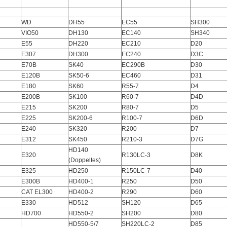
WD
DH55
EC55
SH300
VIO50
DH130
EC140
SH340
E55
DH220
EC210
D20
E307
DH300
EC240
D3C
E70B
SK40
EC290B
D30
E120B
SK50-6
EC460
D31
E180
SK60
R55-7
D4
E200B
SK100
R60-7
D4D
E215
SK200
R80-7
D5
E225
SK200-6
R100-7
D6D
E240
SK320
R200
D7
E312
SK450
R210-3
D7G
HD140
E320
R130LC-3
D8K
(Doppeltes)
E325
HD250
R150LC-7
D40
E300B
HD400-1
R250
D50
CAT EL300
HD400-2
R290
D60
E330
HD512
SH120
D65
HD700
HD550-2
SH200
D80
HD550-5/7
SH220LC-2
D85