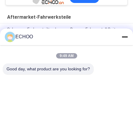
Aftermarket-Fahrwerksteile
Schwarze Farbzerteilt schweres Bagger-Fahrgestell Spitzen-
Rollen KOMATSU PC300
ECHOO
UX031H0E-zerteilt Minibagger-Fahrgestell/Schwarz-Bagger-
Bahn-Leerlauf
9:49 AM
UX054V2E BF800 Leerlaufrad für Asphaltpaver
Good day, what product are you looking for?
Beliebte Kategorien
Alle
Minibagger-
Minibagger-Rollen
Kettenräder
Kompakte Bahn-
Minibagger-Bahnen
Lader-Fahrgestell-
Teile
Bulldozer-
Aftermarket-