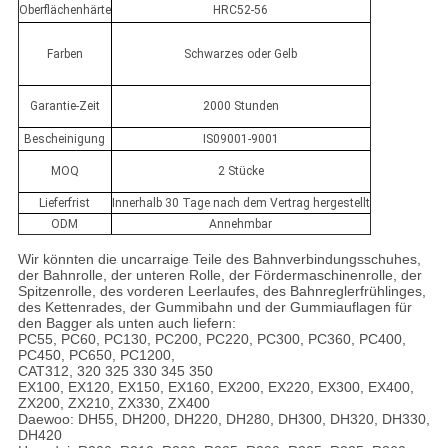
Oberflächenhärte
HRC52-56
Farben
Schwarzes oder Gelb
Garantie-Zeit
2000 Stunden
Bescheinigung
IS09001-9001
MOQ
2 Stücke
Lieferfrist
Innerhalb 30 Tage nach dem Vertrag hergestellt
ODM
Annehmbar
Wir könnten die uncarraige Teile des Bahnverbindungsschuhes,
der Bahnrolle, der unteren Rolle, der Fördermaschinenrolle, der
Spitzenrolle, des vorderen Leerlaufes, des Bahnreglerfrühlinges,
des Kettenrades, der Gummibahn und der Gummiauflagen für
den Bagger als unten auch liefern:
PC55, PC60, PC130, PC200, PC220, PC300, PC360, PC400,
PC450, PC650, PC1200,
CAT312, 320 325 330 345 350
EX100, EX120, EX150, EX160, EX200, EX220, EX300, EX400,
ZX200, ZX210, ZX330, ZX400
Daewoo: DH55, DH200, DH220, DH280, DH300, DH320, DH330,
DH420