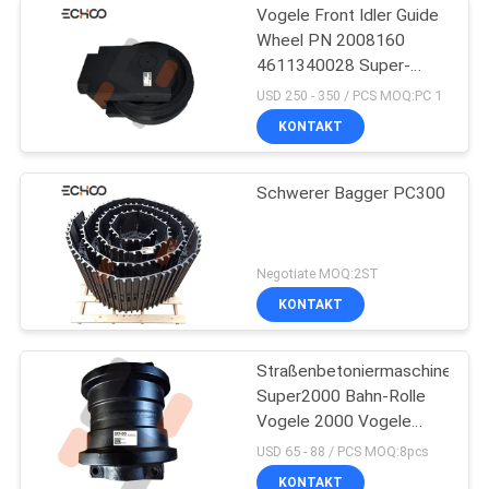
Vogele Front Idler Guide
Wheel PN 2008160
4611340028 Super-
S1800-1
USD 250 - 350 / PCS MOQ:PC 1
KONTAKT
Schwerer Bagger PC300
Negotiate MOQ:2ST
KONTAKT
Straßenbetoniermaschinen-
Super2000 Bahn-Rolle
Vogele 2000 Vogele
Pavare Vogele
USD 65 - 88 / PCS MOQ:8pcs
KONTAKT