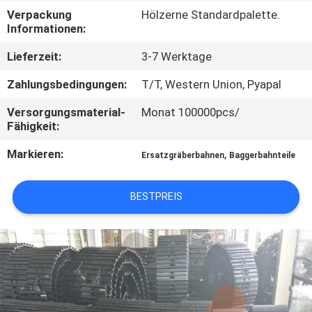
Verpackung
Hölzerne Standardpalette.
NACHRICHTEN
Informationen:
Lieferzeit:
3-7 Werktage
FORDERN
Zahlungsbedingungen:
T/T, Western Union, Pyapal
SIE EIN
Versorgungsmaterial-
Monat 100000pcs/
ZITAT
Fähigkeit:
Markieren:
,
Ersatzgräberbahnen
Baggerbahnteile
SITEMAP
BESTPREIS
PRIVACY
POLICY