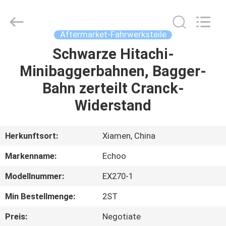
2026
Echoo
Corporation.
All
Rights
Aftermarket-Fahrwerksteile
Reserved.
Schwarze Hitachi-
HAUS
Minibaggerbahnen, Bagger-
PRODUKTE
Bahn zerteilt Cranck-
Widerstand
ÜBER
UNS
Herkunftsort:
Xiamen, China
Markenname:
Echoo
FABRIK-
Modellnummer:
EX270-1
AUSFLUG
Min Bestellmenge:
2ST
QUALITÄTSKONTROLLE
Preis:
Negotiate