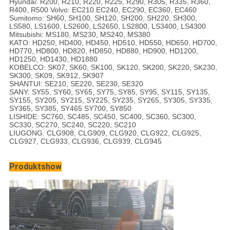
Hyundai: R200, R210, R220, R225, R290, R305, R335, R360,
R400, R500 Volvo: EC210.EC240, EC290, EC360, EC460
Sumitomo: SH60, SH100, SH120, SH200, SH220, SH300,
LS580, LS1600, LS2600, LS2650, LS2800, LS3400, LS4300
Mitsubishi: MS180, MS230, MS240, MS380
KATO: HD250, HD400, HD450, HD510, HD550, HD650, HD700,
HD770, HD800, HD820, HD850, HD880, HD900, HD1200,
HD1250, HD1430, HD1880
KOBELCO: SK07, SK60, SK100, SK120, SK200, SK220, SK230,
SK300, SK09, SK912, SK907
SHANTUI: SE210, SE220, SE230, SE320
SANY: SY55, SY60, SY65, SY75, SY85, SY95, SY115, SY135,
SY155, SY205, SY215, SY225, SY235, SY265, SY305, SY335,
SY365, SY385, SY465 SY700, SY850
LISHIDE: SC760, SC485, SC450, SC400, SC360, SC300,
SC330, SC270, SC240, SC220, SC210
LIUGONG: CLG908, CLG909, CLG920, CLG922, CLG925,
CLG927, CLG933, CLG936, CLG939, CLG945
Produktshow