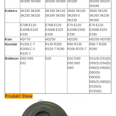
SH280 SH300
SH200 SH300
SH200
SH200 SH220
SH340
Kobelco
SK100 SK200
SK100 SK120
SK60 SK100
SK60 SK100
SK230 SK320
SK200 SK350
SK200-5
SK200 SK230
SK230
SK350
E70B E120
E70B E120
E70 E120
E70 E120
E200B E320
E200B E325
E200B E300
E200B E325
E330
E330
E330
E330
Kato
HD770
HD250
HD250
HD250 HD700
Hyundai
R150LC-7
R130 R200
R60 R130
R80-7 R200
R200LC-2
R225-7 R290
R200 R225-7
R290
R225-7
Bulldozer
D6D D85
D20
D20 D4D
D31(S) D31(D)
D31
D50 D65
D50(S) D50(D)
D6D
D60(S) D60(D)
D6D(S)
D6D(D)
D85(S) D85(D)
D155(S)
D155(D)
Produkt Show