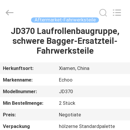
2026
Echoo
Corporation.
All
Rights
Aftermarket-Fahrwerksteile
Reserved.
JD370 Laufrollenbaugruppe,
HAUS
schwere Bagger-Ersatzteil-
PRODUKTE
Fahrwerksteile
ÜBER
Herkunftsort:
Xiamen, China
UNS
Markenname:
Echoo
Modellnummer:
JD370
FABRIK-
Min Bestellmenge:
2 Stück
AUSFLUG
Preis:
Negotiate
QUALITÄTSKONTROLLE
Verpackung
hölzerne Standardpalette