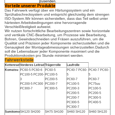
zusenden.
Vorteile unserer Produkte
Das Fahrwerk verfügt über ein Härtungssystem und ein
Sprühabschrecksystem und entspricht gleichzeitig dem strengen
ISO-System.Wir können sicherstellen, dass das Teil selbst unter
härtesten Arbeitsbedingungen eine hervorragende
Verschleißfestigkeit aufweist.
Wir nutzen fortschrittliche Bearbeitungszentren sowie horizontale
und vertikale CNC-Bearbeitung, um Prozesse wie Bearbeitung,
Bohren, Gewindeschneiden und Fräsen auszuführen, um die
Qualität und Präzision jeder Komponente sicherzustellen und die
Genauigkeit der Montageabmessungen sicherzustellen.Dadurch
soll die Lebensdauer jeder Komponente maximiert und die
Produktionskosten pro Stunde minimiert werden.
Fahrwerksteile
Kettenrad
Vorderes Leitrad
Trägerrolle
Laufrolle
Komatsu
PC60-5 PC60-6
PC60-5
PC40-7 PC60-
PC40-7 PC60-
PC100-5 PC200-
PC100-5
5
5
3
PC200-5
PC60-7
PC60-7
PC200-5 PC300
PC200-7
PC100-5
PC75uu
PC300-7
PC300-5
PC200-3
PC100-5
PC200-5
PC200-5
PC200-7
PC300-5
PC300-5
PC400-5
PC300-7
Sumitomo
SH120 SH200
SH75 SH100
SH60 SH120
SH60 SH120