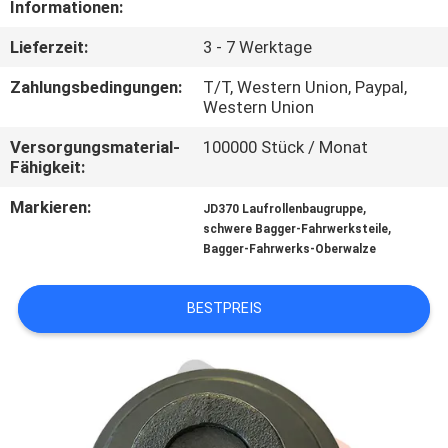
Informationen:
NACHRICHTEN
Lieferzeit:
3 - 7 Werktage
Zahlungsbedingungen:
T/T, Western Union, Paypal,
FORDERN
Western Union
SIE EIN
Versorgungsmaterial-
100000 Stück / Monat
Fähigkeit:
ZITAT
Markieren:
,
JD370 Laufrollenbaugruppe
,
schwere Bagger-Fahrwerksteile
SITEMAP
Bagger-Fahrwerks-Oberwalze
PRIVACY
BESTPREIS
POLICY