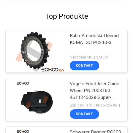
Top Produkte
Bahn-Antriebskettenrad
KOMATSU PC210-3
Negotiate MOQ:2 Stück
KONTAKT
Vogele Front Idler Guide
Wheel PN 2008160
4611340028 Super-
S1800-1
USD 250 - 350 / PCS MOQ:PC 1
KONTAKT
Schwerer Bagger PC300