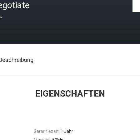
egotiate
is
Beschreibung
EIGENSCHAFTEN
Garantiezeit:
1 Jahr
Material:
50Mn