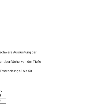
ür schwere Ausrüstung der
enoberfläche, von der Tiefe
 Erstreckungs3 bis 50
0L
5
5