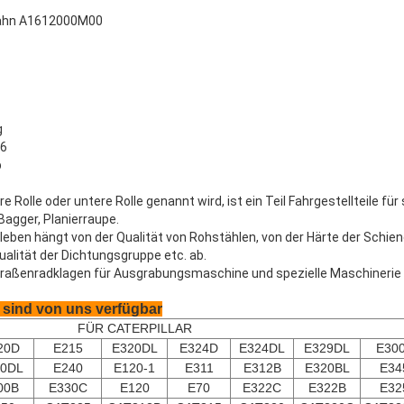
Bahn A1612000M00
g
6
b
re Rolle oder untere Rolle genannt wird, ist ein Teil Fahrgestellteile f
agger, Planierraupe.
leben hängt von der Qualität von Rohstählen, von der Härte der Schien
ualität der Dichtungsgruppe etc. ab.
Straßenradklagen für Ausgrabungsmaschine und spezielle Maschinerie
sind von uns verfügbar
FÜR CATERPILLAR
20D
E215
E320DL
E324D
E324DL
E329DL
E30
0DL
E240
E120-1
E311
E312B
E320BL
E34
00B
E330C
E120
E70
E322C
E322B
E32