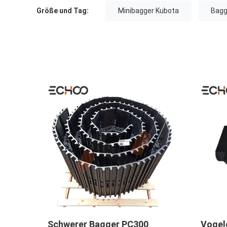
Größe und Tag:
Minibagger Kubota
Bagg
Bahn-Antriebskettenrad
Schwarze Far