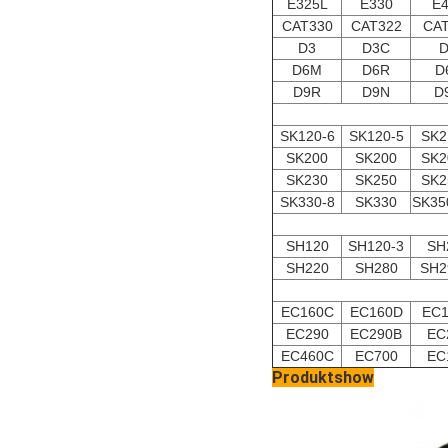
E325L
E330
E4
CAT330
CAT322
CAT
D3
D3C
D
D6M
D6R
D
D9R
D9N
D
SK120-6
SK120-5
SK2
SK200
SK200
SK2
SK230
SK250
SK2
SK330-8
SK330
SK35
SH120
SH120-3
SH
SH220
SH280
SH2
EC160C
EC160D
EC1
EC290
EC290B
EC
EC460C
EC700
EC
Produktshow