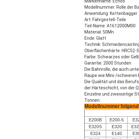
Markenname: Echoo
Modellnummer:
Rolle der 
Anwendung:
Kettenbagger
Art:
Fahrgestell-Teile
Teil-Name:
A1612000M00
Material:
50Mn
Ende:
Glatt
Technik:
Schmiedencastin
Oberflächenhärte:
HRC52-5
Farbe:
Schwarzes oder Gel
Garantie: 2000 Stunden
Die Bahnrolle, die auch unte
Raupe wie Mini-/schweren B
Die Qualität und das Berufs
der Härteschicht, von der Q
Einzelne und zweiseitige 
Tonnen.
Modellnummer folgend 
E200B
E200-5
E3
E320S
E320
E32
E324
E140
E3