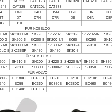
50
CAT225
CAT312B
CAT315
CAT320
CAT320C
CAT32
245
CAT325
CAT320L
CAT973
4
D4D
D4H
D5M
D5H
D6
D6
6T
D7
D7H
D7R
D8
D8N
D8
9G
D10
FÜR KOBELCO
10-8
SK210LC-8
SK220
SK220-1
SK220-3
SK220-5/6
SK2
00-3
SK200-6
SK200-8
SK200-5/6
SK60
SK290
SK1
50-8
SK260LC-8
SK300
SK300-2
SK300-4
SK310
SK3
0LC-8
SK235SR
SK450
SK480
SK30-6
FÜR SUMITOMO
200
SH210-5
SH200
SH220-3
SH220-5/7
SH290-3
SH350
90-7
SH260
SH300
SH300-3
SH300-5
SH350
SH6
FÜR VOLVO
80B
EC180C
EC180D
EC210
EC210
EC210B
EC24
240
EC55
EC360
EC360B
EC380D
EC460
EC46
140
EC140B
EC160B