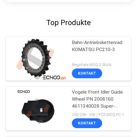
Top Produkte
Bahn-Antriebskettenrad
KOMATSU PC210-3
Negotiate MOQ:2 Stück
KONTAKT
Vogele Front Idler Guide
Wheel PN 2008160
4611340028 Super-
S1800-1
USD 250 - 350 / PCS MOQ:PC 1
KONTAKT