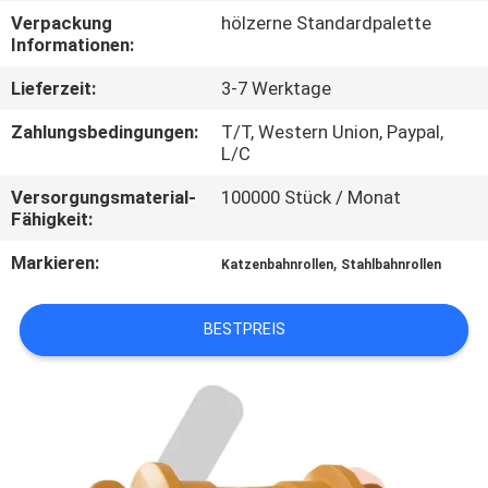
Verpackung
hölzerne Standardpalette
NACHRICHTEN
Informationen:
Lieferzeit:
3-7 Werktage
FORDERN
Zahlungsbedingungen:
T/T, Western Union, Paypal,
SIE EIN
L/C
ZITAT
Versorgungsmaterial-
100000 Stück / Monat
Fähigkeit:
SITEMAP
Markieren:
,
Katzenbahnrollen
Stahlbahnrollen
PRIVACY
BESTPREIS
POLICY