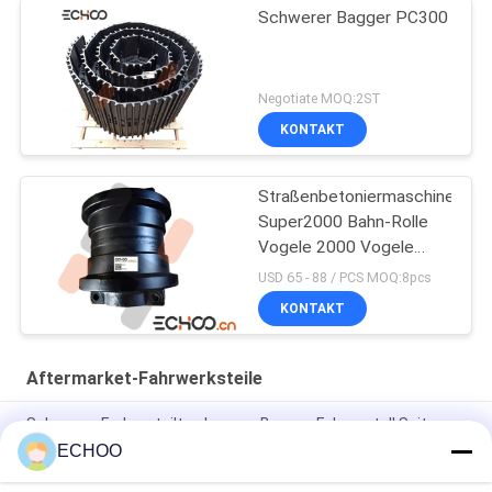
Schwerer Bagger PC300
Negotiate MOQ:2ST
KONTAKT
Straßenbetoniermaschinen-
Super2000 Bahn-Rolle
Vogele 2000 Vogele
Pavare Vogele
USD 65 - 88 / PCS MOQ:8pcs
KONTAKT
Aftermarket-Fahrwerksteile
Schwarze Farbzerteilt schweres Bagger-Fahrgestell Spitzen-
Rollen KOMATSU PC300
ECHOO
UX031H0E-zerteilt Minibagger-Fahrgestell/Schwarz-Bagger-