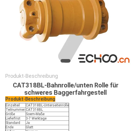
Produkt-Beschreibung
CAT318BL-Bahnrolle/unten Rolle für
schweres Baggerfahrgestell
Produkt-Beschreibung
Einzelteil
CAT318BL-Unterseitenrolle
Teilnummer.
CAT318BL
Größe
Soem-Maße
Lieferfrist
3-7 Werktage
Standard
Ja
Ende
Glatt