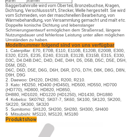
Hafen
Xiamen
Baggerbahnrolle wird vom Oberteil, Bronzebuchse, Kragen,
Dichtung, Verschlussstift, Stecker, Welle hergestellt. Sie wird
vom Schmieden, von der maschinellen Bearbeitung, von
Wärmebehandlung, von Versammlung gemacht und malt etc.
Doppelte konische Dichtung und lebenslanger
Schmierungsentwurf ermöglichen dem Straßenrad, längere
Nutzungsdauer und fehlerlose Leistung unter allen möglichen
Umständen zu haben.
Modellnummer folgend sind von uns verfügbar
1. Caterpillar: E70, E70B, E110, E110B, E120B, E200B, E300,
E320, E225, E235, E240, E311B, E312B, E315B, E315, E330,
D3C, D4.D4B.D4C, D4D, D4E, D4H, D5, D5B, D5C, D5E, D5H,
D5M, D5D,
D6C, D6D, D5E, D6G, D6H, D6R, D7G, D7H, D8K, D8G, D8N,
D9H, D9G
2 .
Daewoo: DH220, DH280, R200, R210.
3 .
Kato: HD250, HD400 (HD450), HD500, HD550, HD700
(HD770), HD800, HD820, HD850,
DH880, HD1020, HD1220 (HD1250), HD1430, DH1880
4 .
Kobelco: SK07N2, SK07-7, SK60, SK100, SK120, SK200,
SK220, SK300, SK320
5 .
Sumitomo: SH120, SH200, SH280, SH300, SH400
6 .
Mitsubishi: MS110, MS120, MS180
Produktshow