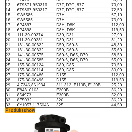
13
6T9871,9S0316
D7F, D7G, 977
70,00
14
6T9867,9S0317
D7F, D7G, 977
72,50
15
9W5586
D7H
67,10
16
9W5585
D7H
73,00
17
6P4897
D8H, D8K
112,00
18
6P4898
D8H, D8K
119,50
19
111-30-00274
D30, D31
27,90
20
111-30-00281
D30, D31
31,20
21
131-30-00322
D50, D60-3
48,30
22
131-30-00332
D50, D60-3
55,60
23
141-30-00575
D60-6, D65, D70
58,50
24
141-30-00585
D60-6, D65, D70
65,00
25
155-30-00124
D80, D85
70,50
26
155-30-00114
D80, D85
80,00
27
175-30-00486
D155
112,00
28
175-30-00496
D155
119,50
29
4I7346,861934
311.312, E110B, E120B
25,20
30
E84310103
E200B
36,20
31
854973
E300B
52,00
32
8E5032
320
36,20
33
6Y1057,1175046
325
44,50
Produktshow