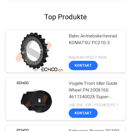
Top Produkte
Bahn-Antriebskettenrad
KOMATSU PC210-3
Negotiate MOQ:2 Stück
KONTAKT
Vogele Front Idler Guide
Wheel PN 2008160
4611340028 Super-
S1800-1
USD 250 - 350 / PCS MOQ:PC 1
KONTAKT