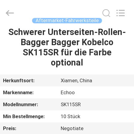
2026
Echoo
Corporation.
All
Rights
Aftermarket-Fahrwerksteile
Reserved.
Schwerer Unterseiten-Rollen-
HAUS
Bagger Bagger Kobelco
PRODUKTE
SK115SR für die Farbe
optional
ÜBER
UNS
Herkunftsort:
Xiamen, China
Markenname:
Echoo
FABRIK-
Modellnummer:
SK115SR
AUSFLUG
Min Bestellmenge:
10 Stück
QUALITÄTSKONTROLLE
Preis:
Negotiate