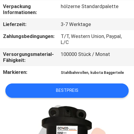
Verpackung
hölzerne Standardpalette
NACHRICHTEN
Informationen:
Lieferzeit:
3-7 Werktage
FORDERN
Zahlungsbedingungen:
T/T, Western Union, Paypal,
SIE EIN
L/C
ZITAT
Versorgungsmaterial-
100000 Stück / Monat
Fähigkeit:
SITEMAP
Markieren:
,
Stahlbahnrollen
kubota Baggerteile
PRIVACY
BESTPREIS
POLICY