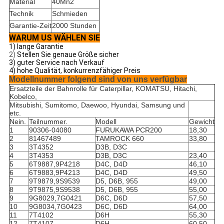
Material
40Mn2
Technik
Schmieden
Garantie-Zeit
2000 Stunden
WARUM US WÄHLEN SIE
1)
lange Garantie
2)
Stellen Sie genaue Größe sicher
3)
guter Service nach Verkauf
4)
hohe Qualität, konkurrenzfähiger Preis
Modellnummer folgend sind von uns verfügbar
Ersatzteile der Bahnrolle für Caterpillar, KOMATSU, Hitachi,
Kobelco,
Mitsubishi, Sumitomo, Daewoo, Hyundai, Samsung und
etc.
Nein.
Teilnummer.
Modell
Gewicht
1
90306-04080
FURUKAWA PCR200
18,30
2
81467489
TAMROCK 660
33,80
3
3T4352
D3B, D3C
4
3T4353
D3B, D3C
23,40
5
6T9887,9P4218
D4C, D4D
46,10
6
6T9883,9P4213
D4C, D4D
49,50
7
9T9879,9S9539
D5, D6B, 955
49,00
8
9T9875,9S9538
D5, D6B, 955
55,00
9
9G8029,7G0421
D6C, D6D
57,50
10
9G8034,7G0423
D6C, D6D
64,00
11
7T4102
D6H
55,30
12
7T4107
D6H
60,50