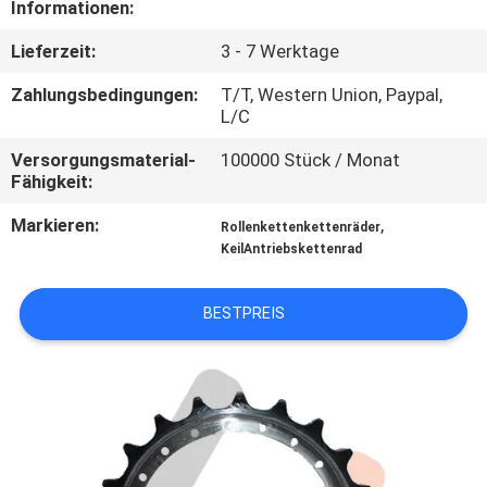
Informationen:
NACHRICHTEN
Lieferzeit:
3 - 7 Werktage
Zahlungsbedingungen:
T/T, Western Union, Paypal,
FORDERN
L/C
SIE EIN
Versorgungsmaterial-
100000 Stück / Monat
Fähigkeit:
ZITAT
Markieren:
,
Rollenkettenkettenräder
KeilAntriebskettenrad
SITEMAP
BESTPREIS
PRIVACY
POLICY