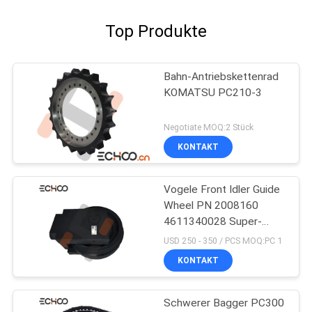
Top Produkte
Bahn-Antriebskettenrad
KOMATSU PC210-3
Negotiate MOQ:2 Stück
KONTAKT
Vogele Front Idler Guide
Wheel PN 2008160
4611340028 Super-
S1800-1
USD 250 - 350 / PCS MOQ:PC 1
KONTAKT
Schwerer Bagger PC300