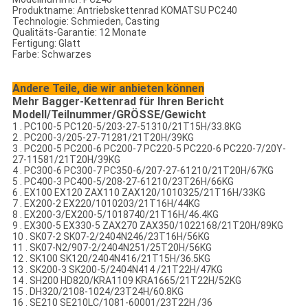
Produktname: Antriebskettenrad KOMATSU PC240
Technologie:
Schmieden, Casting
Qualitäts-Garantie:
12 Monate
Fertigung:
Glatt
Farbe:
Schwarzes
Andere Teile, die wir anbieten können
Mehr Bagger-Kettenrad für Ihren Bericht
Modell/Teilnummer/GRÖSSE/Gewicht
1 .
PC100-5 PC120-5/203-27-51310/21T15H/33.8KG
2 .
PC200-3/205-27-71281/21T20H/39KG
3 .
PC200-5 PC200-6 PC200-7 PC220-5 PC220-6 PC220-7/20Y-
27-11581/21T20H/39KG
4 .
PC300-6 PC300-7 PC350-6/207-27-61210/21T20H/67KG
5 .
PC400-3 PC400-5/208-27-61210/23T26H/66KG
6 .
EX100 EX120 ZAX110 ZAX120/1010325/21T16H/33KG
7 .
EX200-2 EX220/1010203/21T16H/44KG
8 .
EX200-3/EX200-5/1018740/21T16H/46.4KG
9 .
EX300-5 EX330-5 ZAX270 ZAX350/1022168/21T20H/89KG
10 .
SK07-2 SK07-2/2404N246/23T16H/56KG
11 .
SK07-N2/907-2/2404N251/25T20H/56KG
12 .
SK100 SK120/2404N416/21T15H/36.5KG
13 .
SK200-3 SK200-5/2404N414 /21T22H/47KG
14 .
SH200 HD820/KRA1109 KRA1665/21T22H/52KG
15 .
DH320/2108-1024/23T24H/60.8KG
16 .
SE210 SE210LC/1081-60001/23T22H /36