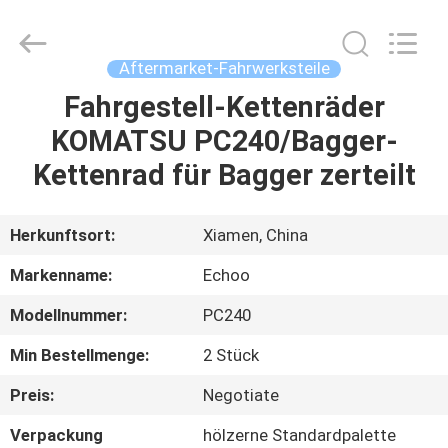
2026
Echoo
Corporation.
All
Rights
Aftermarket-Fahrwerksteile
Reserved.
Fahrgestell-Kettenräder
HAUS
KOMATSU PC240/Bagger-
PRODUKTE
Kettenrad für Bagger zerteilt
ÜBER
Herkunftsort:
Xiamen, China
UNS
Markenname:
Echoo
Modellnummer:
PC240
FABRIK-
Min Bestellmenge:
2 Stück
AUSFLUG
Preis:
Negotiate
QUALITÄTSKONTROLLE
Verpackung
hölzerne Standardpalette