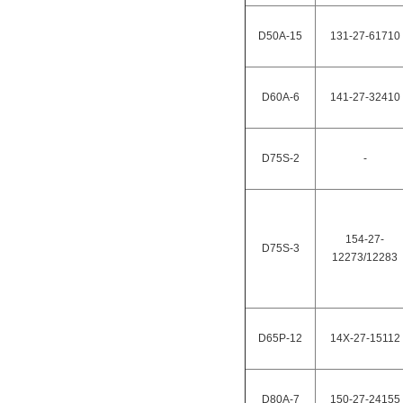
D50A-15
131-27-61710
D60A-6
141-27-32410
D75S-2
-
154-27-
D75S-3
12273/12283
D65P-12
14X-27-15112
D80A-7
150-27-24155