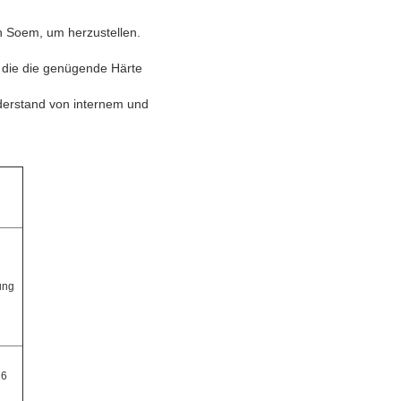
n Soem, um herzustellen.
 die die genügende Härte
derstand von internem und
ung
26