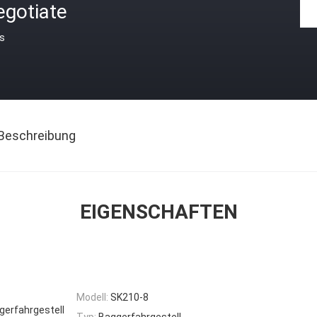
egotiate
is
Beschreibung
EIGENSCHAFTEN
Modell:
SK210-8
gerfahrgestell
Typ:
Baggerfahrgestell