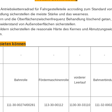
ntriebskettenradrad für Fahrgestelleteile accroding zum Standard vo
lung sicherstellen die meiste Stärke und das wearness.
dern und die Oberflächenzwischenfrequenz Behandlung löschend getan,
widerstand von Außenoberflächen sicherstellen.
ldern sicherstellen die reasonale Härte des Kernes und Abnutzungswi
n.
nbieten können
-
-
-
-
vorderer
Bahnrolle
Fördermaschinenrolle
Bahnverbind
Leerlauf
111-30-00274/00281
113-30-00112
1130-30-33110
111-32-000