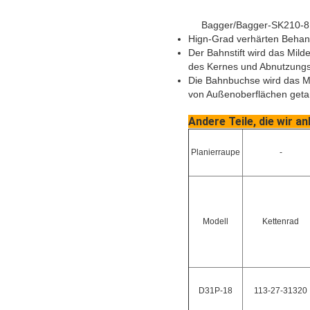
Bagger/Bagger-SK210-8 A
Hign-Grad verhärten Behand
Der Bahnstift wird das Mil
des Kernes und Abnutzungs
Die Bahnbuchse wird das Mi
von Außenoberflächen geta
Andere Teile, die wir a
Planierraupe
-
Modell
Kettenrad
D31P-18
113-27-31320