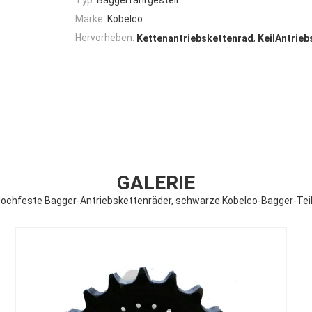
Marke:
Kobelco
,
Hervorheben:
Kettenantriebskettenrad
KeilAntrie
GALERIE
ochfeste Bagger-Antriebskettenräder, schwarze Kobelco-Bagger-Tei