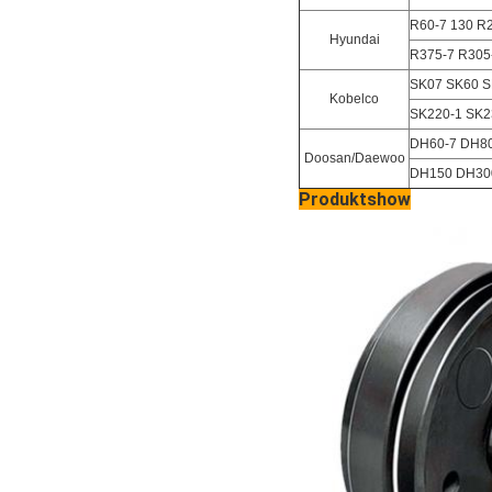
R60-7 130 R
Hyundai
R375-7 R305
SK07 SK60 S
Kobelco
SK220-1 SK2
DH60-7 DH80
Doosan/Daewoo
DH150 DH30
Produktshow