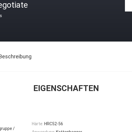
egotiate
is
Beschreibung
EIGENSCHAFTEN
Härte:
HRC52-56
gruppe /
Anwendung:
Kettenbagger