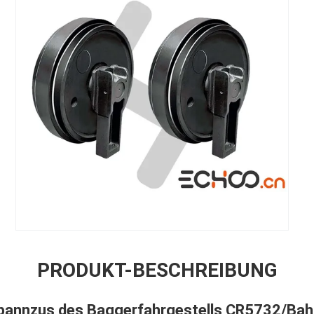
PRODUKT-BESCHREIBUNG
annzus des Baggerfahrgestells CR5732/Bahnl