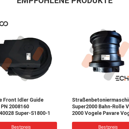
EMPFOHLENE PRODUKTE
Straßenbetoniermaschinen-
Bahn-Antriebske
Super2000 Bahn-Rolle Vogele
KOMATSU PC21
2000 Vogele Pavare Vogele
Bestpreis
Bestpr