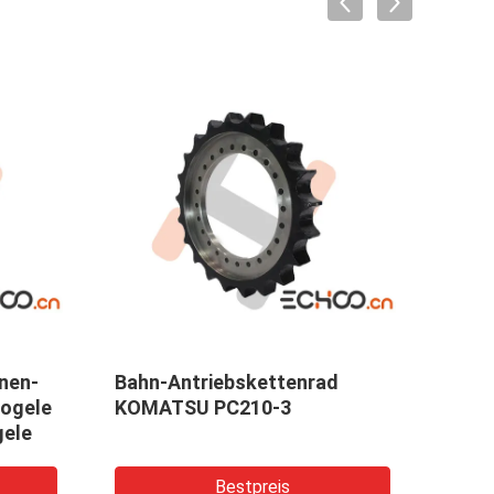
ttenrad
Schwarze Farbzerteilt
0-3
schweres Bagger-Fahrgestell
Spitzen-Rollen KOMATSU
PC300
eis
Bestpreis