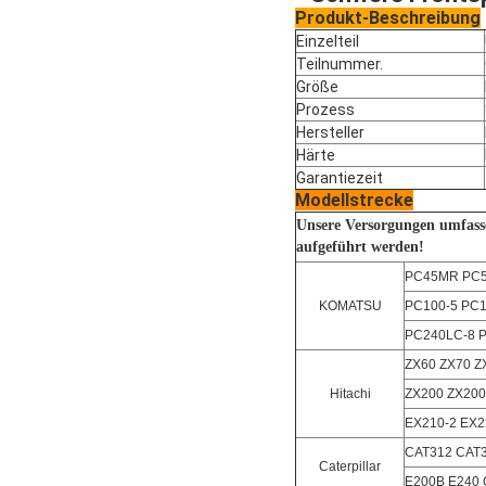
Produkt-Beschreibung
Einzelteil
Teilnummer.
Größe
Prozess
Hersteller
Härte
Garantiezeit
Modellstrecke
Unsere Versorgungen umfasse
aufgeführt werden!
PC45MR PC56
KOMATSU
PC100-5 PC1
PC240LC-8 P
ZX60 ZX70 Z
Hitachi
ZX200 ZX200
EX210-2 EX2
CAT312 CAT
Caterpillar
E200B E240