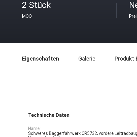
2 Stück
N
MOQ
Pre
Eigenschaften
Galerie
Produkt-
Technische Daten
Name:
Schweres Baggerfahrwerk CR5732, vordere Leitradbau