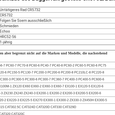
Untätigeres Rad CR5732
CR5732
Folgen Sie Soem ausschließlich
Schmieden
Echoo
HRC52-56
1-jährig
n aber begrenzt nicht auf die Marken und Modelle, die nachstehend
-7 PC60-7 PC70-8 PC60-6 PC40-7 PC40-8 PC60-2 PC60-5 PC60-6 PC75
20-6 PC150-5
PC130-7 PC200-3 PC200-6 PC200-8 PC210LC-8 PC220-8
C300-3 PC300-5 PC300-6 PC300-7 PC360-7 PC400-3 PC400-5 PC600-6
X100M-1 ZX120 EX60 EX60-2 EX60-3 EX60-7 EX100-1 EX120-5 EX120-6
-3 ZX230 ZX240 ZX240-3 EX200-1 EX200-2 EX200-3 EX200-5 EX200-6
20-2 EX220-3 EX225-5 EX270 EX300-1 EX300-2 ZX330-3 ZX450H EX300-5
315 CAT302.5C CAT324D CAT320D CAT330 CAT329D
 CAT320 CAT320C