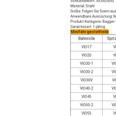
Schlüsselwort: VIO50/B50
Material: Stahl
Größe: Folgen Sie Soem aus
Anwendbare Ausrüstung: M
Produkt-Kategorie: Bagger-
Garantiezeit: 1-jährig
Minifahrgestellteile
Bahnrolle
Spit
VIO17
V
VIO20
V
VIO30-1
VI
VIO30-2
VI
VIO30V
V
VIO40-2
VI
VIO45
V
VIO50-2
VI
VIO55
V