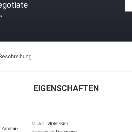
egotiate
is
Beschreibung
EIGENSCHAFTEN
Model0:
VIO50/B50
ür Yanmar-
Anwendung:
Minibagger