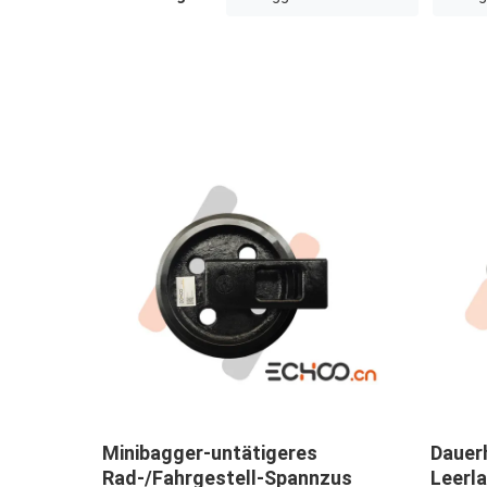
ahn-
Minibagger-untätigeres
Dauerh
t-
Rad-/Fahrgestell-Spannzus
Leerl