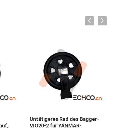
Untätigeres Rad des Bagger-
BAGG
auf,
VIO20-2 für YANMAR-
Hitac