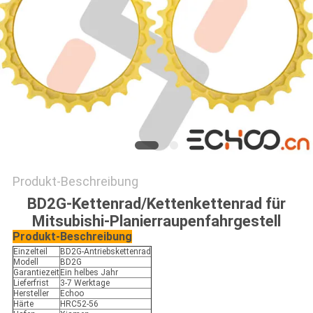
Produkt-Beschreibung
BD2G-Kettenrad/Kettenkettenrad für
Mitsubishi-Planierraupenfahrgestell
Produkt-Beschreibung
Einzelteil
BD2G-Antriebskettenrad
Modell
BD2G
Garantiezeit
Ein helbes Jahr
Lieferfrist
3-7 Werktage
Hersteller
Echoo
Härte
HRC52-56