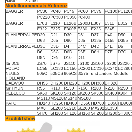
Hafen
Xiamen
Modellnummer als Referenz
BAGGER
PC30
PC40
PC45
PC60
PC75
PC100
PC120
PC220
PC300
PC350
PC400
BAGGER
E70B
E110
E120B
E200B
E307
E311
E312
E322
E325
E300B
E330
E225
E345
PLANIERRAUPE
D20
D21
D30
D31
D37
D40
D50
D63
D65
D80
D85
D135
D155
D355
PLANIERRAUPE
D3C
D3D
D4
D4C
D4D
D4E
D5
D6
D6C
D6D
D6E
D6H
D7E
D7G
D8N
D9N
D10
D11
für JCB
JS70
JS75
JS110
JS130
JS160
JS200
JS220
VOLVO
EC55
EC130
EC150
EC200
EC210
EC240
EC290
NEUES
505C
505CS
805CS
80/75
und andere Modelle
HOLLAND
DAEWOO
DH55
DH200
DH220
DH280
DH300
DH320
für HYUN
R55
R110
R130
R150
R200
R210
R250
KEBELCO
SK60
SK100
SK120
SK200
SK300
SK400
K904
MS110
MS120
MS140
MS180
KATO
HD140
HD250
HD400
HD550
HD700
HD850
HD900
MX8
SE200
SE210
SE280
MX292
SE350
SH70
SH100
SH120
SH160
SH200
SH280
SH300
Produktshow