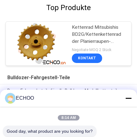
Top Produkte
Kettenrad Mitsubishis
BD2G/Kettenkettenrad
der Planierraupen-
Fahrgestell-Teil-BD2G
Negotiate MOQ:2 Stück
KONTAKT
Bulldozer-Fahrgestell-Teile
Dozer-Fahrwerksteile für alle Bulldozer-Modellkettenteile
ECHOO
Libherr SR731 Segment-Gruppen-des helben Jahres des
Bulldozer-Kettenrad-SR731/5800093 Garantie-Zeit
8:14 AM
Kettenrad-Planierraupe Liebherr LR632/PR731B zerteilt
Segment-Gruppe LR632/PR731B
Good day, what product are you looking for?