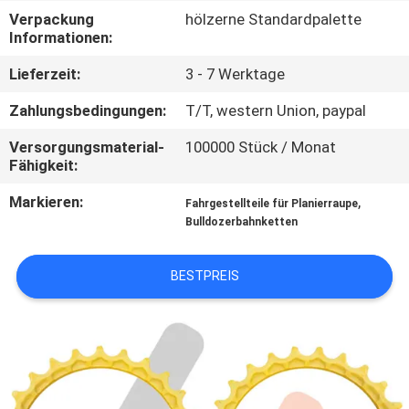
Verpackung
hölzerne Standardpalette
NACHRICHTEN
Informationen:
Lieferzeit:
3 - 7 Werktage
FORDERN
Zahlungsbedingungen:
T/T, western Union, paypal
SIE EIN
Versorgungsmaterial-
100000 Stück / Monat
ZITAT
Fähigkeit:
Markieren:
,
Fahrgestellteile für Planierraupe
SITEMAP
Bulldozerbahnketten
PRIVACY
BESTPREIS
POLICY