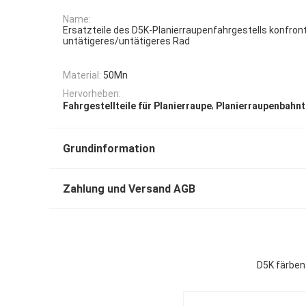
Name:
Ersatzteile des D5K-Planierraupenfahrgestells konfron
untätigeres/untätigeres Rad
Material:
50Mn
Hervorheben:
,
Fahrgestellteile für Planierraupe
Planierraupenbahnt
Grundinformation
Zahlung und Versand AGB
D5K färben