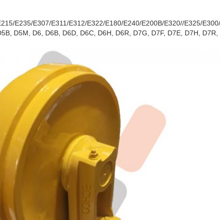
E215/E235/E307/E311/E312/E322/E180/E240/E200B/E320//E325/E300
D5B, D5M, D6, D6B, D6D, D6C, D6H, D6R, D7G, D7F, D7E, D7H, D7R, 