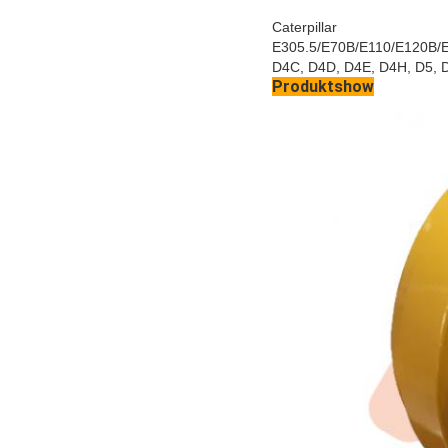
Caterpillar
E305.5/E70B/E110/E120B/
D4C, D4D, D4E, D4H, D5, 
Produktshow