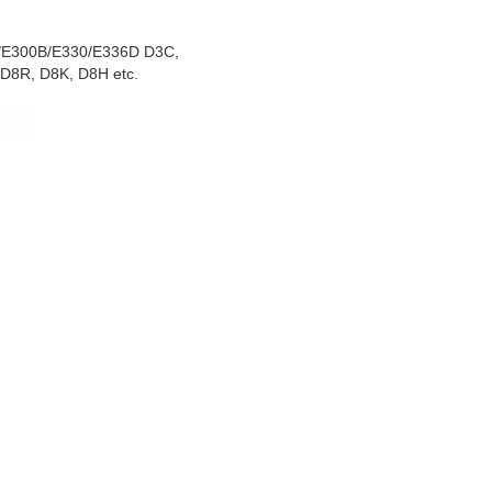
/E300B/E330/E336D D3C,
D8R, D8K, D8H etc.