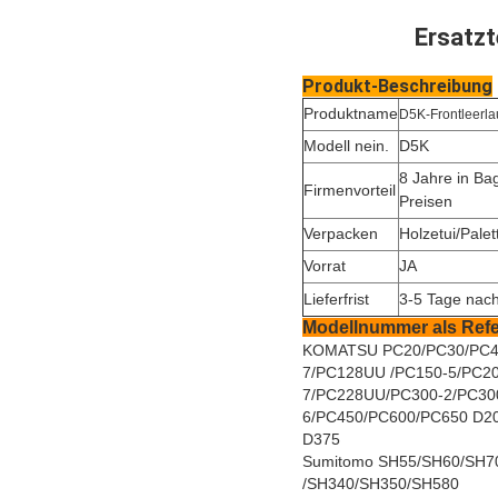
Ersatzt
Produkt-Beschreibung
Produktname
D5K-Frontleerla
Modell nein.
D5K
8 Jahre in Ba
Firmenvorteil
Preisen
Verpacken
Holzetui/Palet
Vorrat
JA
Lieferfrist
3-5 Tage nac
Modellnummer als Ref
KOMATSU PC20/PC30/PC40
7/PC128UU /PC150-5/PC20
7/PC228UU/PC300-2/PC300
6/PC450/PC600/PC650 D20, 
D375
Sumitomo SH55/SH60/SH7
/SH340/SH350/SH580