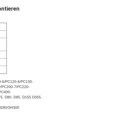
ontieren
-6/PC120-6/PC130-
/PC200-7/PC220-
PC400-
75, D80, D85, D155.D355,
H280/SH300