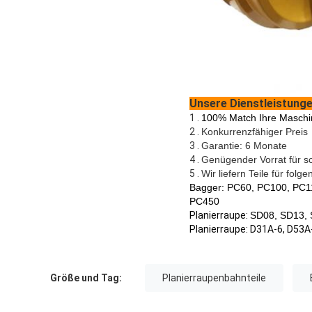
Unsere Dienstleistung
1 .
100% Match Ihre Maschi
2 .
Konkurrenzfähiger Preis
3 .
Garantie: 6 Monate
4 .
Genügender Vorrat für sc
5 .
Wir liefern
Teile für folg
Bagger
:
PC60, PC100, PC1
PC450
Planierraupe
:
SD08, SD13, 
Planierraupe
: D31A-6, D53
Größe und Tag:
Planierraupenbahnteile