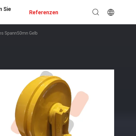
n Sie
Referenzen
 Des Spann50mn Gelb