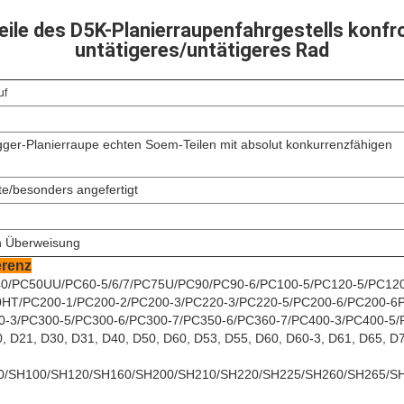
eile des D5K-Planierraupenfahrgestells konfr
untätigeres/untätigeres Rad
uf
gger-Planierraupe echten Soem-Teilen mit absolut konkurrenzfähigen
te/
besonders angefertigt
h Überweisung
erenz
/PC50UU/PC60-5/6/7/PC75U/PC90/PC90-6/PC100-5/PC120-5/PC120
HT/PC200-1/PC200-2/PC200-3/PC220-3/PC220-5/PC200-6/PC200-6P
-3/PC300-5/PC300-6/PC300-7/PC350-6/PC360-7/PC400-3/PC400-5/
D21, D30, D31, D40, D50, D60, D53, D55, D60, D60-3, D61, D65, D
0/SH100/SH120/SH160/SH200/SH210/SH220/SH225/SH260/SH265/S