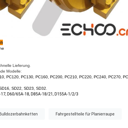
en
ne
hnelle Lieferung.
ende Modelle:
10, PC120, PC130, PC160, PC200, PC210, PC220, PC240, PC270, PC
SD16, SD22, SD23, SD32.
A-17, D60/65A-18, D85A-18/21, D155A-1/2/3
Bulldozerbahnketten
Fahrgestellteile für Planierraupe