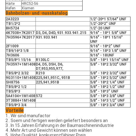
Härte
HRC52-56
Hafen
Xiamen
Bahnbolzen- und -nusskatalog
2A3223
1/2'-20*1 57/64" UNF
TB1/2*2
1/2'-20*2“ UNF
8H5724
1/2'-20 UNF
4K7038+7K2017
D3, D4, D4D, 931.933.941.215
9/16" - 18*1 5/8" UNF
7H3596+7K2017
931.933.941
9/16" - 18*1 15/16"
UNF
2F1009
9/16" - 18*2“ UNF
TB9/16*3 1/8
9/16" - 18*3 1/8" UNF
7H3606
9/16" - 18UNF
TB5/8*1 15/16
R130LC
5/8" - 18*1 15/16" UNF
7H3597+1M1408
D4, D5, D5H, D6,
5/8" - 18*2 3/32" UNF
D7,953,955,977,
TB5/8*2 3/32
R210
5/8" - 18*2 3/32" UNF
9G3110+1M1408
225,941,951C, 951B
5/8" - 18*2 5/32" UNF
SH8756
225,941,951B
5/8" - 18*2 1/4" UNF
TB5/8*2 1/2
5/8" - 18*2 1/2“ UNF
TB5/8*3
5/8" - 18*3“ UNF
5A4104+1M1408
572
5/8" - 18*3 3/8" UNF
3T3884+1M1408
5/8" - 16*3 1/2“ UNF
TB5/8*3 3/4
5/8" - 18*3 3/4" UNF
Vorteile
1 . Wir sind manufactor
2 . Soem und fertigen werden geliefert besonders an
3 . In 15 Jahren Erfahrung in der Baumaschinenindustrie
4 . Mehr Art und Gewicht können sein wählen
5 . Hohe Qualität, konkurrenzfähiger Preis