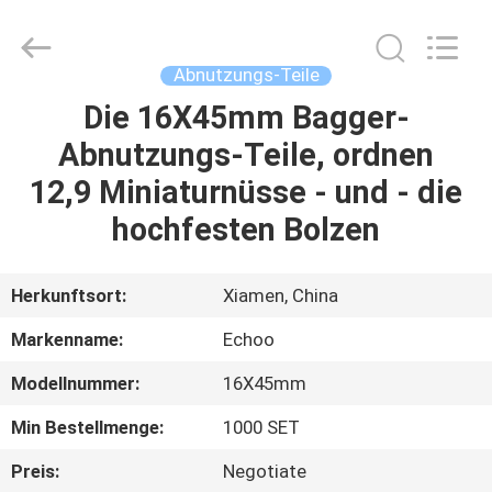
2026
Echoo
Corporation.
All
Rights
Abnutzungs-Teile
Reserved.
Die 16X45mm Bagger-
HAUS
Abnutzungs-Teile, ordnen
PRODUKTE
12,9 Miniaturnüsse - und - die
hochfesten Bolzen
ÜBER
UNS
Herkunftsort:
Xiamen, China
Markenname:
Echoo
FABRIK-
Modellnummer:
16X45mm
AUSFLUG
Min Bestellmenge:
1000 SET
QUALITÄTSKONTROLLE
Preis:
Negotiate