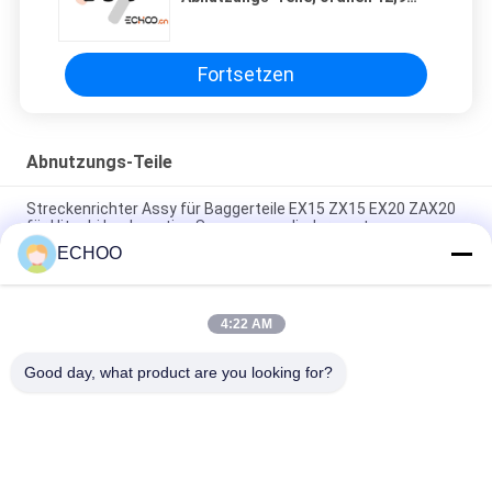
Miniaturnüsse - und - die
hochfesten Bolzen
Fortsetzen
Abnutzungs-Teile
Streckenrichter Assy für Baggerteile EX15 ZX15 EX20 ZAX20
für Hitachi hochwertige Spannungszylindermontage
ECHOO
Eimerzahn 9W1879 - 6Y6335 Ersatzteile Superior Zubehör
Großhandelspreis für CAT Bagger Eimerzahn Adapter
4:22 AM
V43SYL Eimerzahn OEM-Ersatzteile Hochwertiges Zubehör
für Bagger Großhandelspreis
Good day, what product are you looking for?
Beliebte Kategorien
Alle
Minibagger-
Minibagger-Rollen