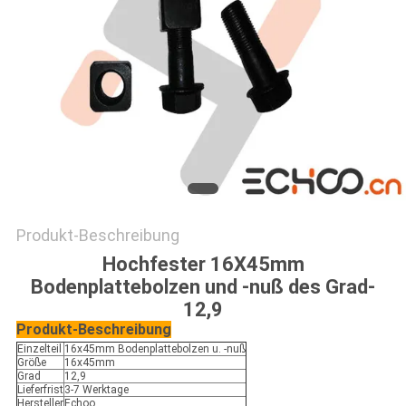
Produkt-Beschreibung
Hochfester 16X45mm
Bodenplattebolzen und -nuß des Grad-
12,9
Produkt-Beschreibung
Einzelteil
16x45mm Bodenplattebolzen u. -nuß
Größe
16x45mm
Grad
12,9
Lieferfrist
3-7 Werktage
Hersteller
Echoo