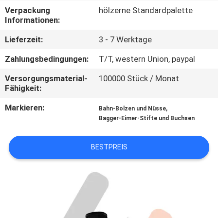
Verpackung
hölzerne Standardpalette
NACHRICHTEN
Informationen:
Lieferzeit:
3 - 7 Werktage
FORDERN
Zahlungsbedingungen:
T/T, western Union, paypal
SIE EIN
Versorgungsmaterial-
100000 Stück / Monat
ZITAT
Fähigkeit:
Markieren:
,
Bahn-Bolzen und Nüsse
SITEMAP
Bagger-Eimer-Stifte und Buchsen
PRIVACY
BESTPREIS
POLICY