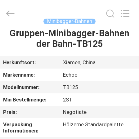
2026
Echoo
Corporation.
All
Rights
Minibagger-Bahnen
Reserved.
Gruppen-Minibagger-Bahnen
HAUS
der Bahn-TB125
PRODUKTE
Herkunftsort:
Xiamen, China
ÜBER
Markenname:
Echoo
UNS
Modellnummer:
TB125
Min Bestellmenge:
2ST
FABRIK-
AUSFLUG
Preis:
Negotiate
Verpackung
Hölzerne Standardpalette.
Informationen:
QUALITÄTSKONTROLLE