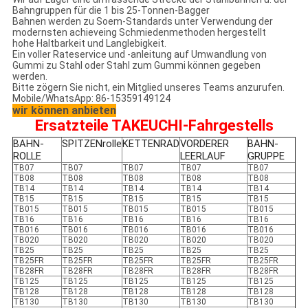
Bahngruppen für die 1 bis 25-Tonnen-Bagger
Bahnen werden zu Soem-Standards unter Verwendung der
modernsten achieveing Schmiedenmethoden hergestellt
hohe Haltbarkeit und Langlebigkeit.
Ein voller Rateservice und -anleitung auf Umwandlung von
Gummi zu Stahl oder Stahl zum Gummi können gegeben
werden.
Bitte zögern Sie nicht, ein Mitglied unseres Teams anzurufen.
Mobile/WhatsApp: 86-15359149124
wir können anbieten
Ersatzteile TAKEUCHI-Fahrgestells
BAHN-
SPITZENrolle
KETTENRAD
VORDERER
BAHN-
ROLLE
LEERLAUF
GRUPPE
TB07
TB07
TB07
TB07
TB07
TB08
TB08
TB08
TB08
TB08
TB14
TB14
TB14
TB14
TB14
TB15
TB15
TB15
TB15
TB15
TB015
TB015
TB015
TB015
TB015
TB16
TB16
TB16
TB16
TB16
TB016
TB016
TB016
TB016
TB016
TB020
TB020
TB020
TB020
TB020
TB25
TB25
TB25
TB25
TB25
TB25FR
TB25FR
TB25FR
TB25FR
TB25FR
TB28FR
TB28FR
TB28FR
TB28FR
TB28FR
TB125
TB125
TB125
TB125
TB125
TB128
TB128
TB128
TB128
TB128
TB130
TB130
TB130
TB130
TB130