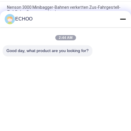
Nenson 3000 Minibagger-Bahnen verketten Zus-Fahrgestell-
Teil-Bahn-Gruppenverbindung
ECHOO
KOMATSU-Vertrags-Bagger zerteilt Bahn-Gruppe PC88MR -8
mit Kunstfasertuch
2:44 AM
E80ZTS-Rotluchs spürt kompakte Bagger-Bahn-Gruppe mit
hoher Haltbarkeit auf
Good day, what product are you looking for?
Beliebte Kategorien
Alle
Minibagger-
Minibagger-Rollen
Kettenräder
Kompakte Bahn-
Minibagger-Bahnen
Lader-Fahrgestell-
Teile
Bulldozer-
Aftermarket-
Fahrgestell-Teile
Fahrwerksteile