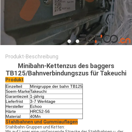
Produkt-Beschreibung
Minibahn-Kettenzus des baggers
TB125/Bahnverbindungszus für Takeuchi
Produkt
Einzelteil
Minigruppe der bahn TB125
Soem-Marke
Takeuchi
Garantiezeit
1-jährig
Lieferfrist
3-7 Werktage
Hersteller
Echoo
Härte
HRC52-56
Material
40Mn
Stahlbahnen und Gummiauflagen
Stahlbahn-Gruppen und Ketten:
Wir auf Lager eine umfassende Strecke der Stahlbahnen u. der