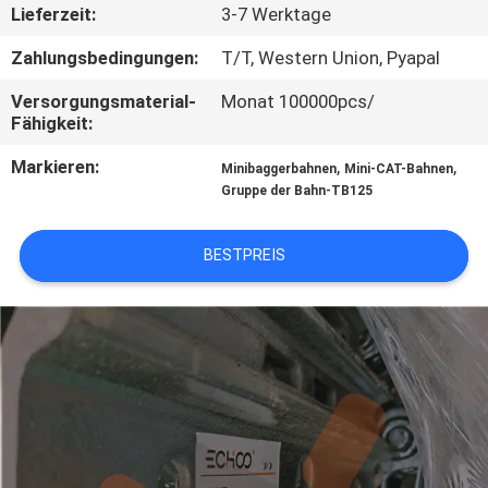
Lieferzeit:
3-7 Werktage
NACHRICHTEN
Zahlungsbedingungen:
T/T, Western Union, Pyapal
Versorgungsmaterial-
Monat 100000pcs/
FORDERN
Fähigkeit:
SIE EIN
Markieren:
,
,
Minibaggerbahnen
Mini-CAT-Bahnen
ZITAT
Gruppe der Bahn-TB125
SITEMAP
BESTPREIS
PRIVACY
POLICY