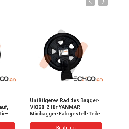
Untätigeres Rad des Bagger-
BAGG
auf,
VIO20-2 für YANMAR-
Hitac
tie-
Minibagger-Fahrgestell-Teile
Bagg
Bestpreis