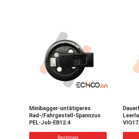
ahn-
Minibagger-untätigeres
Dauerh
t-
Rad-/Fahrgestell-Spannzus
Leerl
b
PEL-Job-EB12.4
VIO17
Stahl
Bestpreis