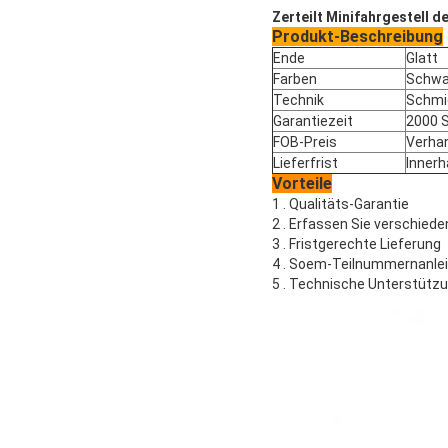
Zerteilt Minifahrgestell 
Produkt-Beschreibung
Ende
Glatt
Farben
Schwa
Technik
Schmi
Garantiezeit
2000 
FOB-Preis
Verhan
Lieferfrist
Innerh
Vorteile
1 . Qualitäts-Garantie
2 . Erfassen Sie verschieden
3 . Fristgerechte Lieferung
4 . Soem-Teilnummernanle
5 . Technische Unterstütz