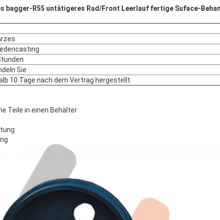
des bagger-R55 untätigeres Rad/Front Leerlauf fertige Suface-Beha
rzes
edencasting
Stunden
deln Sie
alb 10 Tage nach dem Vertrag hergestellt
e Teile in einen Behälter
itung
ung