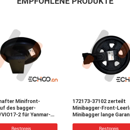
EMPFOHLENE PRODUKTE
after Minifront-
172173-37102 zerteilt
auf des bagger-
Minibagger-Front-Leerl
/VIO17-2 für Yanmar-
Minibagger lange Garan
-Bahn
Zeit
Bestpreis
Bestpreis