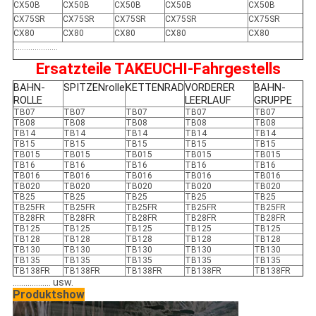
CX50B
CX50B
CX50B
CX50B
CX50B
CX75SR
CX75SR
CX75SR
CX75SR
CX75SR
CX80
CX80
CX80
CX80
CX80
.....................
Ersatzteile TAKEUCHI-Fahrgestells
BAHN-
SPITZENrolle
KETTENRAD
VORDERER
BAHN-
ROLLE
LEERLAUF
GRUPPE
TB07
TB07
TB07
TB07
TB07
TB08
TB08
TB08
TB08
TB08
TB14
TB14
TB14
TB14
TB14
TB15
TB15
TB15
TB15
TB15
TB015
TB015
TB015
TB015
TB015
TB16
TB16
TB16
TB16
TB16
TB016
TB016
TB016
TB016
TB016
TB020
TB020
TB020
TB020
TB020
TB25
TB25
TB25
TB25
TB25
TB25FR
TB25FR
TB25FR
TB25FR
TB25FR
TB28FR
TB28FR
TB28FR
TB28FR
TB28FR
TB125
TB125
TB125
TB125
TB125
TB128
TB128
TB128
TB128
TB128
TB130
TB130
TB130
TB130
TB130
TB135
TB135
TB135
TB135
TB135
TB138FR
TB138FR
TB138FR
TB138FR
TB138FR
.................. usw.
Produktshow