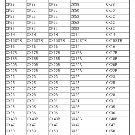
CK38
CK38
CK38
CK38
CK38
CK50
CK50
CK50
CK50
CK50
CK52
CK52
CK52
CK52
CK52
CK62
CK62
CK62
CK62
CK62
CK82
CK82
CK82
CK82
CK82
CX14
CX14
CX14
CX14
CX14
CX15STR
CX15STR
CX15STR
CX15STR
CX15STR
CX16
CX16
CX16
CX16
CX16
CX17B
CX17B
CX17B
CX17B
CX17B
CX18B
CX18B
CX18B
CX18B
CX18B
CX20B
CX20B
CX20B
CX20B
CX20B
CX22B
CX22B
CX22B
CX22B
CX22B
CX23
CX23
CX23
CX23
CX23
CX25
CX25
CX25
CX25
CX25
CX27
CX27
CX27
CX27
CX27
CX28
CX28
CX28
CX28
CX28
CX31
CX31
CX31
CX31
CX31
CX35
CX35
CX35
CX35
CX35
CX36
CX36
CX36
CX36
CX36
CX40B
CX40B
CX40B
CX40B
CX40B
CX47
CX47
CX47
CX47
CX47
CX50
CX50
CX50
CX50
CX50