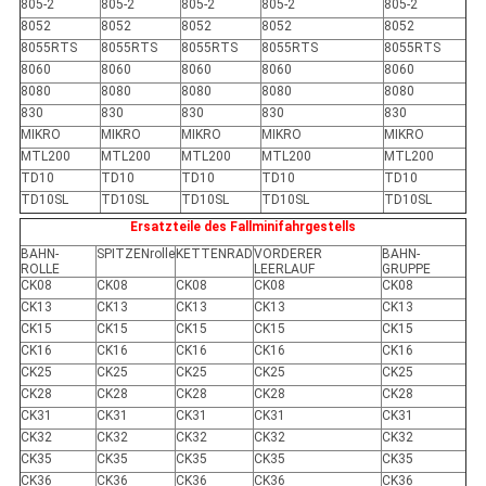
805-2
805-2
805-2
805-2
805-2
8052
8052
8052
8052
8052
8055RTS
8055RTS
8055RTS
8055RTS
8055RTS
8060
8060
8060
8060
8060
8080
8080
8080
8080
8080
830
830
830
830
830
MIKRO
MIKRO
MIKRO
MIKRO
MIKRO
MTL200
MTL200
MTL200
MTL200
MTL200
TD10
TD10
TD10
TD10
TD10
TD10SL
TD10SL
TD10SL
TD10SL
TD10SL
Ersatzteile des Fallminifahrgestells
BAHN-
SPITZENrolle
KETTENRAD
VORDERER
BAHN-
ROLLE
LEERLAUF
GRUPPE
CK08
CK08
CK08
CK08
CK08
CK13
CK13
CK13
CK13
CK13
CK15
CK15
CK15
CK15
CK15
CK16
CK16
CK16
CK16
CK16
CK25
CK25
CK25
CK25
CK25
CK28
CK28
CK28
CK28
CK28
CK31
CK31
CK31
CK31
CK31
CK32
CK32
CK32
CK32
CK32
CK35
CK35
CK35
CK35
CK35
CK36
CK36
CK36
CK36
CK36