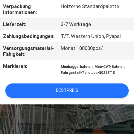
Verpackung
Hölzerne Standardpalette.
NACHRICHTEN
Informationen:
Lieferzeit:
3-7 Werktage
FORDERN
Zahlungsbedingungen:
T/T, Western Union, Pyapal
SIE EIN
Versorgungsmaterial-
Monat 100000pcs/
ZITAT
Fähigkeit:
Markieren:
,
,
Minibaggerbahnen
Mini-CAT-Bahnen
SITEMAP
Fahrgestell-Teile Jcb-8025ZTS
PRIVACY
BESTPREIS
POLICY