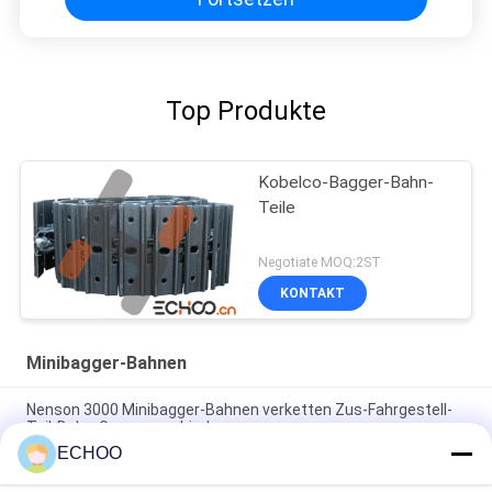
Top Produkte
Kobelco-Bagger-Bahn-
Teile
Negotiate MOQ:2ST
KONTAKT
Minibagger-Bahnen
Nenson 3000 Minibagger-Bahnen verketten Zus-Fahrgestell-
Teil-Bahn-Gruppenverbindung
ECHOO
KOMATSU-Vertrags-Bagger zerteilt Bahn-Gruppe PC88MR -8
mit Kunstfasertuch