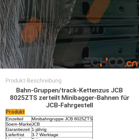
Produkt-Beschreibung
Bahn-Gruppen/track-Kettenzus JCB
8025ZTS zerteilt Minibagger-Bahnen für
JCB-Fahrgestell
Produkt
Einzelteil
Minibahngruppe JCB 8025ZTS
Soem-Marke
JCB
Garantiezeit
1-jährig
Lieferfrist
3-7 Werktage