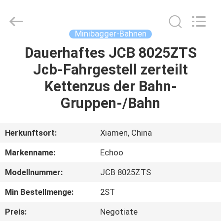
2026
Echoo
Corporation.
All
Rights
Minibagger-Bahnen
Reserved.
Dauerhaftes JCB 8025ZTS
HAUS
Jcb-Fahrgestell zerteilt
PRODUKTE
Kettenzus der Bahn-
Gruppen-/Bahn
ÜBER
UNS
Herkunftsort:
Xiamen, China
Markenname:
Echoo
FABRIK-
Modellnummer:
JCB 8025ZTS
AUSFLUG
Min Bestellmenge:
2ST
QUALITÄTSKONTROLLE
Preis:
Negotiate