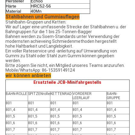
Hersteller
Echoo
Härte
HRC52-56
Material
40Mn
Stahlbahnen und Gummiauflagen
Stahlbahn-Gruppen und Ketten:
Wir auf Lager eine umfassende Strecke der Stahlbahnen u. der
Bahngruppen für die 1 bis 25-Tonnen-Bagger
Bahnen werden zu Soem-Standards unter Verwendung der
modernsten achieveing Schmiedenmethoden hergestellt
hohe Haltbarkeit und Langlebigkeit.
Ein voller Rateservice und -anleitung auf Umwandlung von
Gummi zu Stahl oder Stahl zum Gummi können gegeben
werden.
Bitte zögern Sie nicht, ein Mitglied unseres Teams anzurufen.
Mobile/WhatsApp: 86-15359149124
wir können anbieten
Ersatzteile JCB-Minifahrgestells
BAHN-ROLLE
SPITZENrolle
KETTENRAD
VORDERER
BAHN-
LEERLAUF
GRUPPE
801
801
801
801
801
801,4
801,4
801,4
801,4
801,4
801,5
801,5
801,5
801,5
801,5
801,6
801,6
801,6
801,6
801,6
801,7
801,7
801,7
801,7
801,7